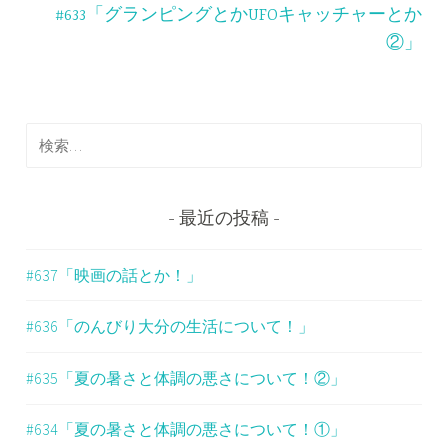
ナ
#633「グランピングとかUFOキャッチャーとか
ビ
②」
ゲ
ー
検
シ
索
ョ
:
ン
最近の投稿
#637「映画の話とか！」
#636「のんびり大分の生活について！」
#635「夏の暑さと体調の悪さについて！②」
#634「夏の暑さと体調の悪さについて！①」