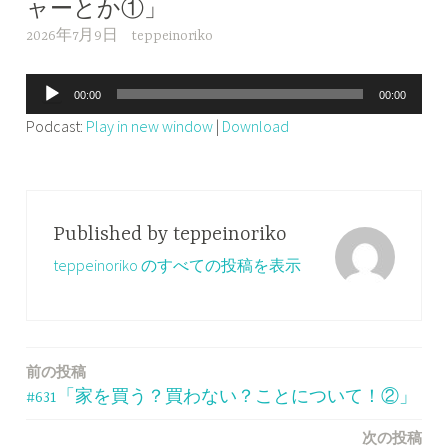
ャーとか①」
2026年7月9日
teppeinoriko
音
00:00
00:00
声
Podcast:
Play in new window
|
Download
プ
レ
ー
ヤ
Published by
teppeinoriko
ー
teppeinoriko のすべての投稿を表示
前の投稿
投
#631「家を買う？買わない？ことについて！②」
稿
次の投稿