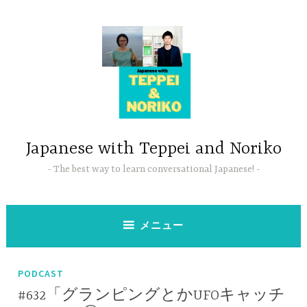
コ
ン
テ
ン
ツ
へ
ス
キ
ッ
Japanese with Teppei and Noriko
プ
The best way to learn conversational Japanese!
メニュー
PODCAST
#632「グランピングとかUFOキャッチ