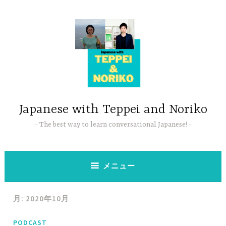
コ
ン
テ
ン
ツ
へ
ス
キ
ッ
Japanese with Teppei and Noriko
プ
The best way to learn conversational Japanese!
メニュー
月:
2020年10月
PODCAST