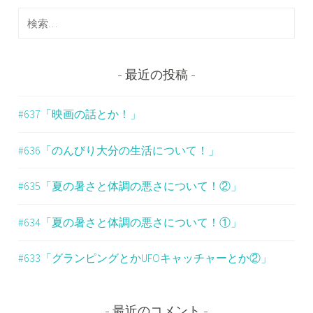
ナ
検
ビ
索
:
ゲ
最近の投稿
ー
シ
#637「映画の話とか！」
ョ
#636「のんびり大分の生活について！」
ン
#635「夏の暑さと体調の悪さについて！②」
#634「夏の暑さと体調の悪さについて！①」
#633「グランピングとかUFOキャッチャーとか②」
最近のコメント