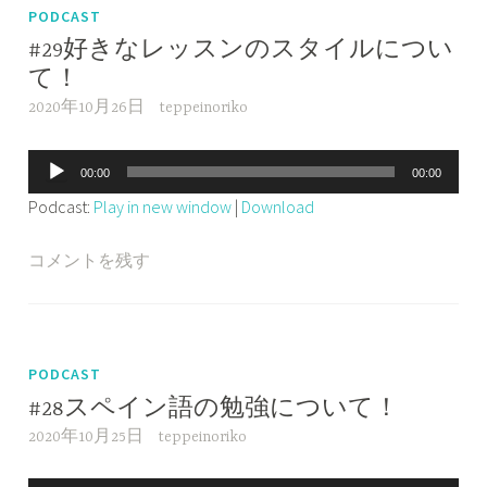
PODCAST
#29好きなレッスンのスタイルについ
て！
2020年10月26日
teppeinoriko
音
00:00
00:00
声
Podcast:
Play in new window
|
Download
プ
レ
コメントを残す
ー
ヤ
ー
PODCAST
#28スペイン語の勉強について！
2020年10月25日
teppeinoriko