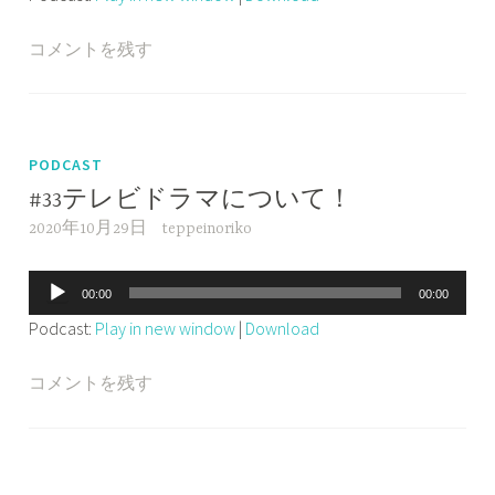
プ
レ
コメントを残す
ー
ヤ
ー
PODCAST
#33テレビドラマについて！
2020年10月29日
teppeinoriko
音
00:00
00:00
声
Podcast:
Play in new window
|
Download
プ
レ
コメントを残す
ー
ヤ
ー