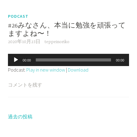
ー
PODCAST
#26みなさん、本当に勉強を頑張って
ますよね〜！
2020年10月23日
teppeinoriko
音
00:00
00:00
声
Podcast:
Play in new window
|
Download
プ
レ
コメントを残す
ー
ヤ
ー
過去の投稿
投
稿