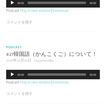
音
00:00
00:00
声
Podcast:
Play in new window
|
Download
プ
レ
コメントを残す
ー
ヤ
ー
PODCAST
#27韓国語（かんこくご）について！
2020年10月24日
teppeinoriko
音
00:00
00:00
声
Podcast:
Play in new window
|
Download
プ
レ
コメントを残す
ー
ヤ