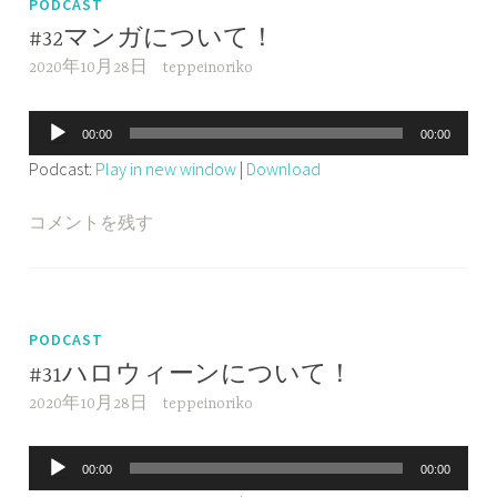
PODCAST
#32マンガについて！
2020年10月28日
teppeinoriko
音
00:00
00:00
声
Podcast:
Play in new window
|
Download
プ
レ
コメントを残す
ー
ヤ
ー
PODCAST
#31ハロウィーンについて！
2020年10月28日
teppeinoriko
音
00:00
00:00
声