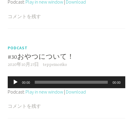
Podcast:
Play in new window
|
Download
プ
レ
コメントを残す
ー
ヤ
ー
PODCAST
#30おやつについて！
2020年10月27日
teppeinoriko
音
00:00
00:00
声
Podcast:
Play in new window
|
Download
プ
レ
コメントを残す
ー
ヤ
ー