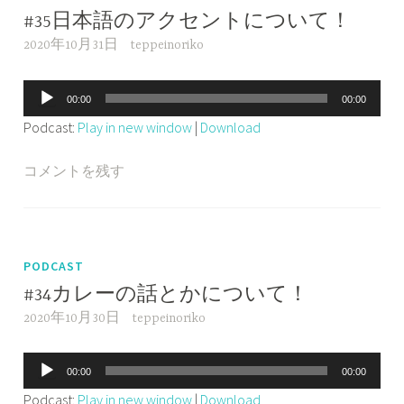
#35日本語のアクセントについて！
2020年10月31日
teppeinoriko
音
00:00
00:00
声
Podcast:
Play in new window
|
Download
プ
レ
コメントを残す
ー
ヤ
ー
PODCAST
#34カレーの話とかについて！
2020年10月30日
teppeinoriko
音
00:00
00:00
声
Podcast:
Play in new window
|
Download