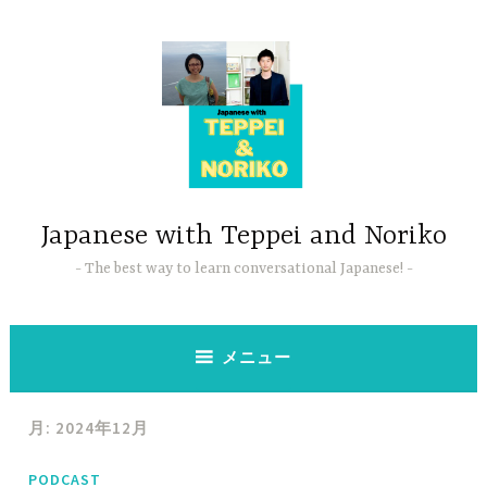
コ
ン
テ
ン
ツ
へ
ス
キ
ッ
Japanese with Teppei and Noriko
プ
The best way to learn conversational Japanese!
メニュー
月:
2024年12月
PODCAST