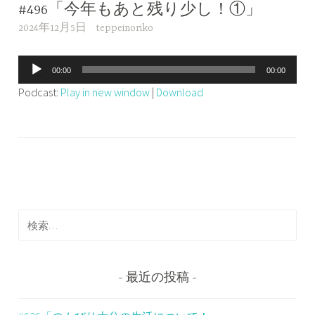
#496「今年もあと残り少し！①」
2024年12月5日
teppeinoriko
音
00:00
00:00
声
Podcast:
Play in new window
|
Download
プ
レ
ー
ヤ
ー
検
索
:
最近の投稿