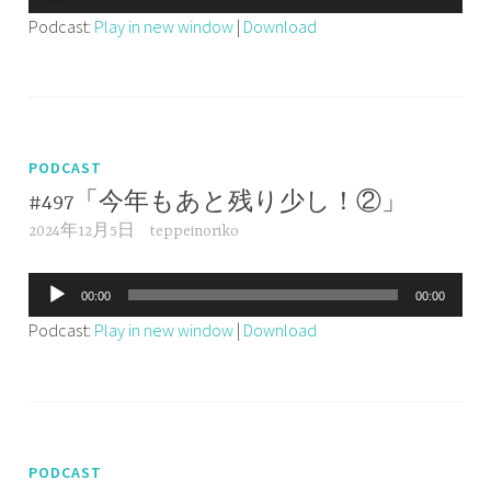
声
Podcast:
Play in new window
|
Download
プ
レ
ー
ヤ
ー
PODCAST
#497「今年もあと残り少し！②」
2024年12月5日
teppeinoriko
音
00:00
00:00
声
Podcast:
Play in new window
|
Download
プ
レ
ー
ヤ
ー
PODCAST