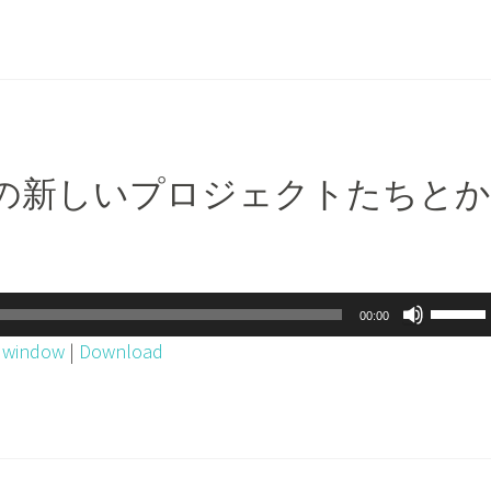
ー
ー
を
ム
使
調
っ
節
て
に
く
は
ppeiの新しいプロジェクトたちとか
だ
上
！
さ
下
い。
矢
印
ボ
00:00
キ
リ
w window
|
Download
ー
ュ
を
ー
使
ム
っ
調
て
節