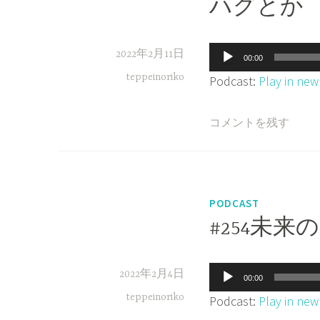
ハグとか
音
2022年2月11日
00:00
声
teppeinoriko
Podcast:
Play in ne
プ
レ
コメントを残す
ー
ヤ
ー
PODCAST
#254未
音
2022年2月4日
00:00
声
teppeinoriko
Podcast:
Play in ne
プ