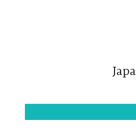
コ
ン
テ
ン
ツ
へ
ス
キ
Japa
ッ
プ