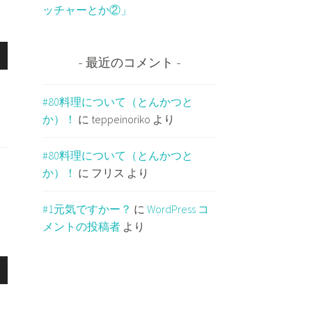
ッチャーとか②」
最近のコメント
#80料理について（とんかつと
か）！
に
teppeinoriko
より
#80料理について（とんかつと
か）！
に
フリス
より
#1元気ですかー？
に
WordPress コ
メントの投稿者
より