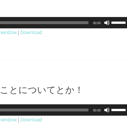
下
矢
印
ボ
00:00
キ
リ
w window
|
Download
ー
ュ
を
ー
使
ム
っ
調
て
節
く
に
だ
は
来のことについてとか！
さ
上
い。
下
矢
ボ
00:00
印
リ
w window
|
Download
キ
ュ