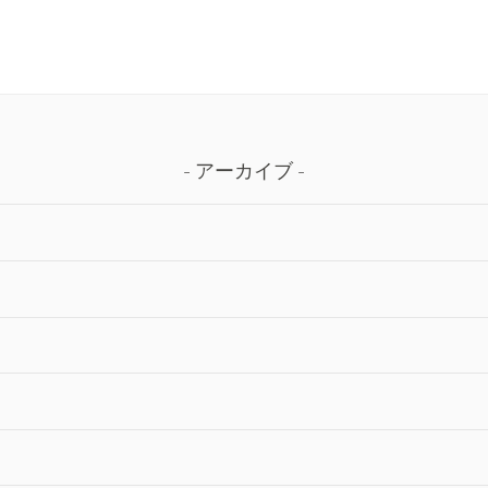
く
に
だ
は
さ
上
い。
下
矢
アーカイブ
印
キ
ー
を
使
っ
て
く
だ
さ
い。