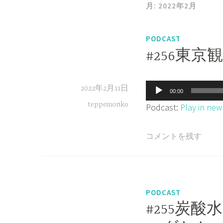
月:
2022年2月
PODCAST
#256東
音
2022年2月11日
00:00
声
teppeinoriko
Podcast:
Play in ne
プ
レ
コメントを残す
ー
ヤ
ー
PODCAST
#255炭