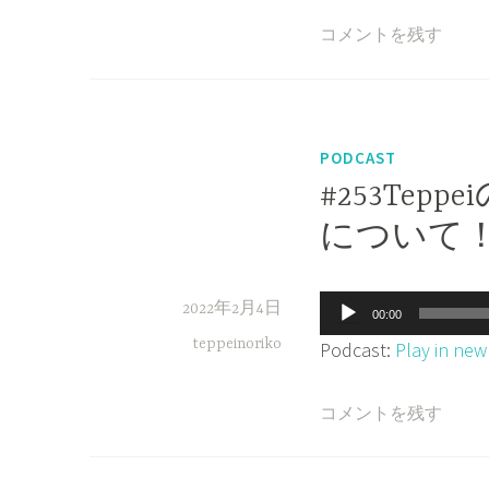
レ
コメントを残す
ー
ヤ
ー
PODCAST
#253Te
について
音
2022年2月4日
00:00
声
teppeinoriko
Podcast:
Play in ne
プ
レ
コメントを残す
ー
ヤ
ー