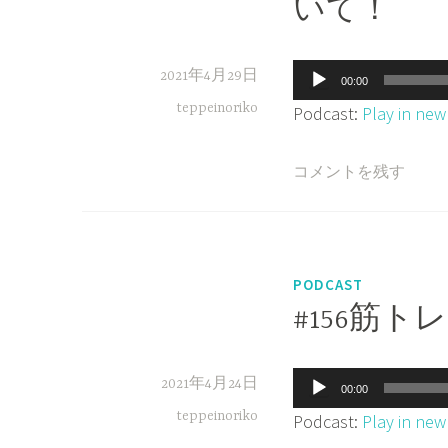
いて！
音
2021年4月29日
00:00
声
teppeinoriko
Podcast:
Play in ne
プ
レ
コメントを残す
ー
ヤ
ー
PODCAST
#156筋
音
2021年4月24日
00:00
声
teppeinoriko
Podcast:
Play in ne
プ