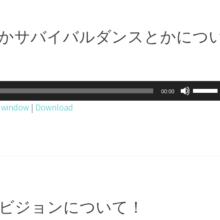
く
に
だ
は
餅とかサバイバルダンスとかにつ
さ
上
い。
下
矢
印
ボ
00:00
キ
リ
w window
|
Download
ー
ュ
を
ー
使
ム
っ
調
て
節
く
に
だ
は
後のビジョンについて！
さ
上
い。