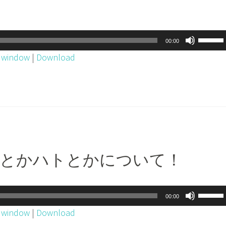
下
矢
印
ボ
00:00
キ
リ
w window
|
Download
ー
ュ
を
ー
使
ム
っ
調
て
節
く
に
だ
は
トレとかハトとかについて！
さ
上
い。
下
矢
ボ
00:00
印
リ
w window
|
Download
キ
ュ