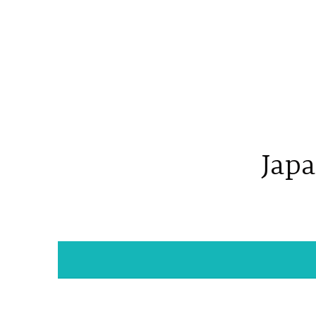
コ
ン
テ
ン
ツ
へ
ス
キ
Japa
ッ
プ