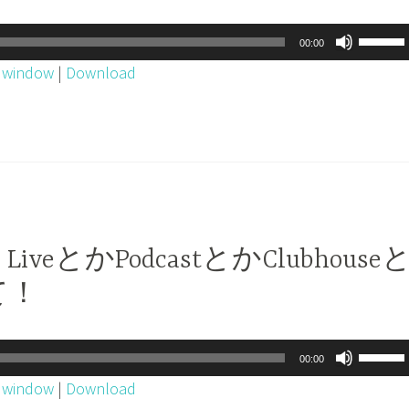
下
矢
ボ
00:00
印
リ
w window
|
Download
キ
ュ
ー
ー
を
ム
使
調
っ
節
て
に
く
は
be LiveとかPodcastとかClubhouse
だ
上
て！
さ
下
い。
矢
印
ボ
00:00
キ
リ
w window
|
Download
ー
ュ