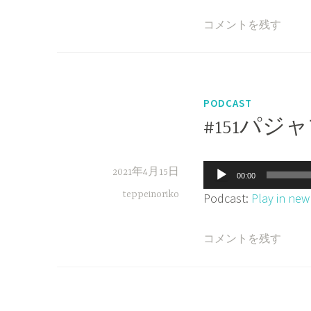
レ
コメントを残す
ー
ヤ
ー
PODCAST
#151パ
音
2021年4月15日
00:00
声
teppeinoriko
Podcast:
Play in ne
プ
レ
コメントを残す
ー
ヤ
ー