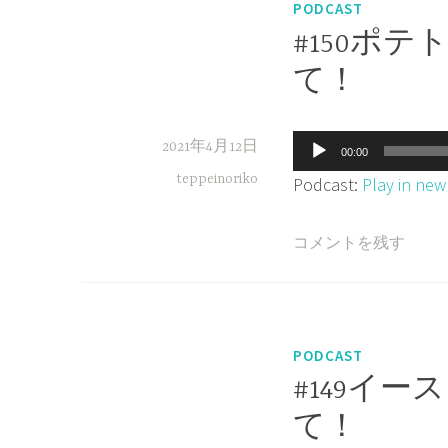
PODCAST
#150ポ
て！
音
2021年4月12日
00:00
声
teppeinoriko
Podcast:
Play in ne
プ
レ
コメントを残す
ー
ヤ
ー
PODCAST
#149イース
て！