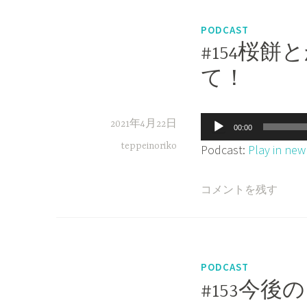
PODCAST
#154桜
て！
音
2021年4月22日
00:00
声
teppeinoriko
Podcast:
Play in ne
プ
レ
コメントを残す
ー
ヤ
ー
PODCAST
#153今