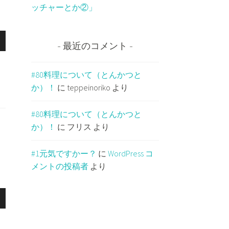
ッチャーとか②」
最近のコメント
#80料理について（とんかつと
か）！
に
teppeinoriko
より
#80料理について（とんかつと
か）！
に
フリス
より
#1元気ですかー？
に
WordPress コ
メントの投稿者
より