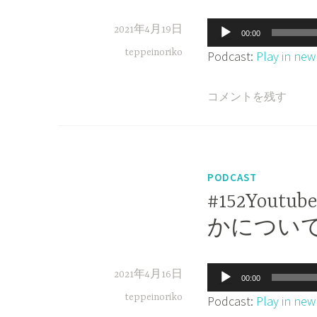
音
2021年4月19日
00:00
声
teppeinoriko
Podcast:
Play in ne
プ
レ
コメントを残す
ー
ヤ
ー
PODCAST
#152Youtu
かについ
音
2021年4月16日
00:00
声
teppeinoriko
Podcast:
Play in ne
プ