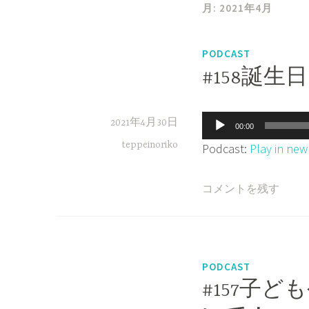
月:
2021年4月
PODCAST
#158誕
音
2021年4月30日
00:00
声
teppeinoriko
Podcast:
Play in ne
プ
レ
コメントを残す
ー
ヤ
ー
PODCAST
#157子ども