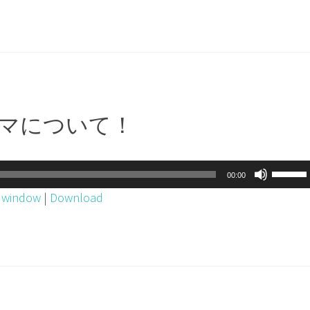
を
ー
使
ム
っ
調
て
節
く
に
だ
は
ジャマについて！
さ
上
い。
下
矢
ボ
00:00
印
リ
w window
|
Download
キ
ュ
ー
ー
を
ム
使
調
っ
節
て
に