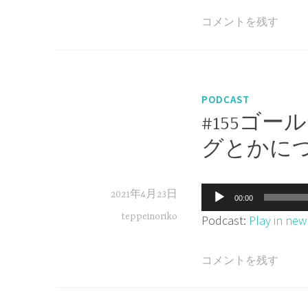
レ
コメントを残す
ー
ヤ
ー
PODCAST
#155ゴ
グとかに
音
2021年4月23日
00:00
声
teppeinoriko
Podcast:
Play in ne
プ
レ
コメントを残す
ー
ヤ
ー