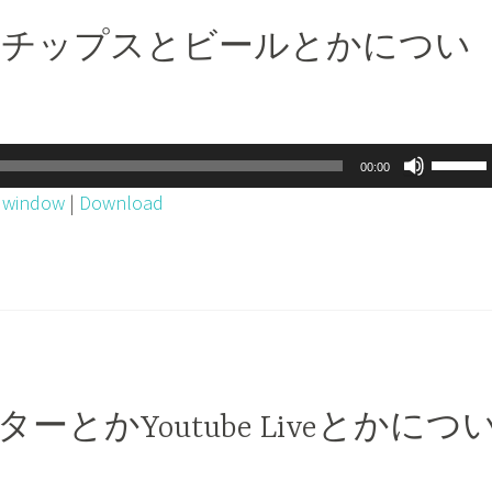
く
は
テトチップスとビールとかについ
だ
上
さ
下
い。
矢
印
ボ
00:00
キ
リ
w window
|
Download
ー
ュ
を
ー
使
ム
っ
調
て
節
く
に
だ
は
ターとかYoutube Liveとかにつ
さ
上
い。
下