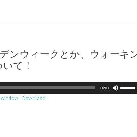
ー
ー
を
ム
使
調
っ
節
て
に
く
は
ールデンウィークとか、ウォーキ
だ
上
ついて！
さ
下
い。
矢
印
ボ
00:00
キ
リ
w window
|
Download
ー
ュ
を
ー
使
ム
っ
調
て
節