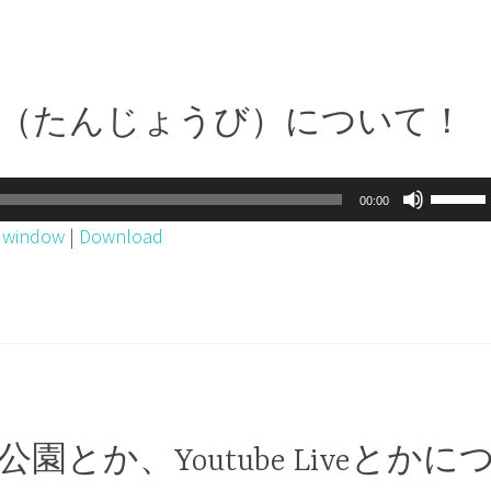
生日（たんじょうび）について！
ボ
00:00
リ
w window
|
Download
ュ
ー
ム
調
節
に
は
公園とか、Youtube Liveとかに
上