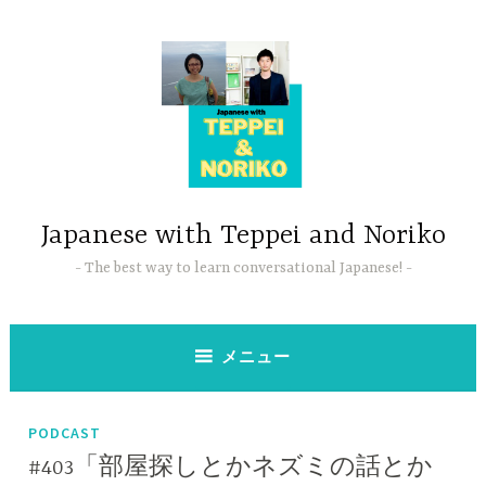
コ
ン
テ
ン
ツ
へ
ス
キ
ッ
Japanese with Teppei and Noriko
プ
The best way to learn conversational Japanese!
メニュー
PODCAST
#403「部屋探しとかネズミの話とか