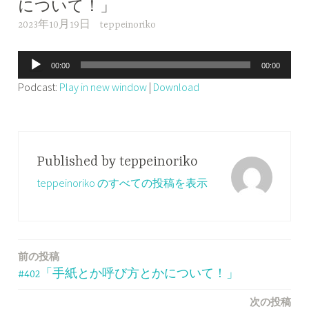
について！」
2023年10月19日
teppeinoriko
音
00:00
00:00
声
Podcast:
Play in new window
|
Download
プ
レ
ー
ヤ
Published by
teppeinoriko
ー
teppeinoriko のすべての投稿を表示
前の投稿
投
#402「手紙とか呼び方とかについて！」
稿
次の投稿