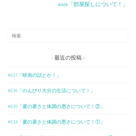
ナ
#404「部屋探しについて！」
ビ
ゲ
検
ー
索
シ
:
ョ
最近の投稿
ン
#637「映画の話とか！」
#636「のんびり大分の生活について！」
#635「夏の暑さと体調の悪さについて！②」
#634「夏の暑さと体調の悪さについて！①」