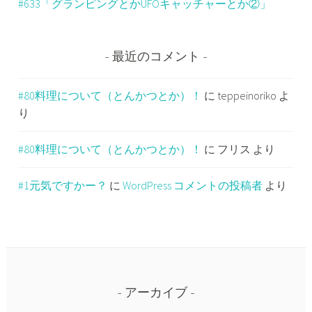
#633「グランピングとかUFOキャッチャーとか②」
最近のコメント
#80料理について（とんかつとか）！
に
teppeinoriko
よ
り
#80料理について（とんかつとか）！
に
フリス
より
#1元気ですかー？
に
WordPress コメントの投稿者
より
アーカイブ