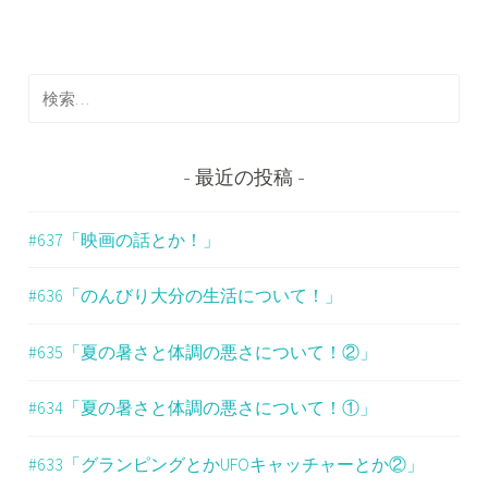
ビ
ゲ
検
ー
索
シ
:
ョ
最近の投稿
ン
#637「映画の話とか！」
#636「のんびり大分の生活について！」
#635「夏の暑さと体調の悪さについて！②」
#634「夏の暑さと体調の悪さについて！①」
#633「グランピングとかUFOキャッチャーとか②」