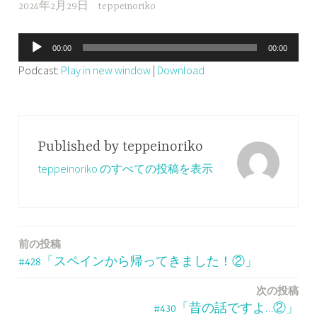
2024年2月29日
teppeinoriko
音
00:00
00:00
声
Podcast:
Play in new window
|
Download
プ
レ
ー
ヤ
Published by
teppeinoriko
ー
teppeinoriko のすべての投稿を表示
前の投稿
投
#428「スペインから帰ってきました！②」
稿
次の投稿
ナ
#430「昔の話ですよ…②」