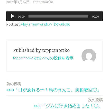
2024年3月14日
teppeinoriko
音
00:00
00:00
声
Podcast:
Play in new window
|
Download
プ
レ
ー
ヤ
Published by
teppeinoriko
ー
teppeinoriko のすべての投稿を表示
前の投稿
投
#433「目が疲れる〜！鳥のうんこ。美術教室①」
稿
次の投稿
ナ
#435「ジムに行き始めました！①」