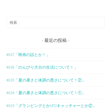
ビ
ゲ
検
ー
索
シ
:
ョ
最近の投稿
ン
#637「映画の話とか！」
#636「のんびり大分の生活について！」
#635「夏の暑さと体調の悪さについて！②」
#634「夏の暑さと体調の悪さについて！①」
#633「グランピングとかUFOキャッチャーとか②」