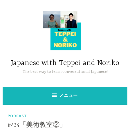
コ
ン
テ
ン
ツ
へ
ス
キ
ッ
Japanese with Teppei and Noriko
プ
The best way to learn conversational Japanese!
メニュー
PODCAST
#434「美術教室②」