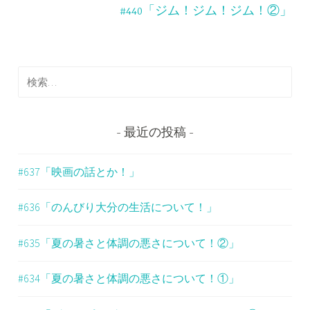
ビ
#440「ジム！ジム！ジム！②」
ゲ
ー
検
シ
索
ョ
:
ン
最近の投稿
#637「映画の話とか！」
#636「のんびり大分の生活について！」
#635「夏の暑さと体調の悪さについて！②」
#634「夏の暑さと体調の悪さについて！①」