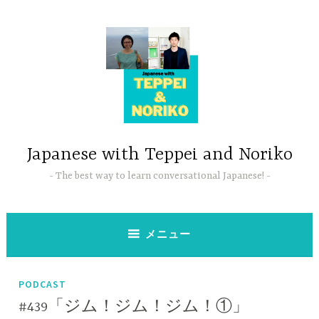
コ
ン
テ
ン
ツ
へ
ス
キ
ッ
Japanese with Teppei and Noriko
プ
The best way to learn conversational Japanese!
メニュー
PODCAST
#439「ジム！ジム！ジム！①」