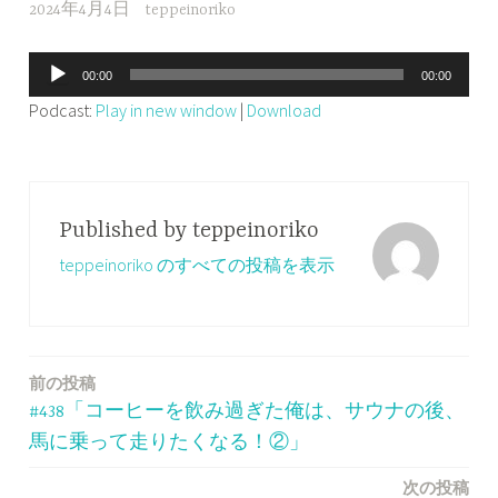
2024年4月4日
teppeinoriko
音
00:00
00:00
声
Podcast:
Play in new window
|
Download
プ
レ
ー
ヤ
Published by
teppeinoriko
ー
teppeinoriko のすべての投稿を表示
前の投稿
投
#438「コーヒーを飲み過ぎた俺は、サウナの後、
稿
馬に乗って走りたくなる！②」
ナ
次の投稿