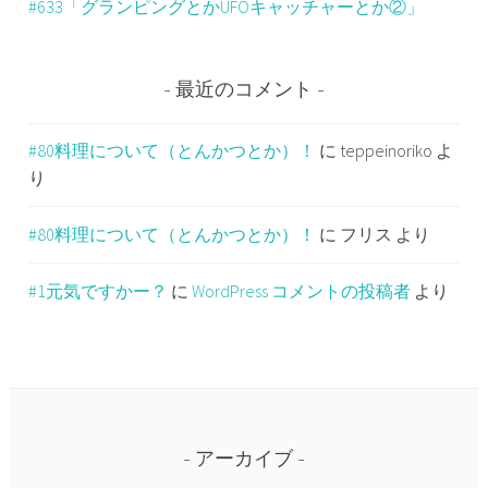
#633「グランピングとかUFOキャッチャーとか②」
最近のコメント
#80料理について（とんかつとか）！
に
teppeinoriko
よ
り
#80料理について（とんかつとか）！
に
フリス
より
#1元気ですかー？
に
WordPress コメントの投稿者
より
アーカイブ