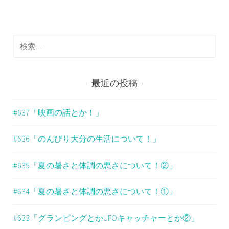
ビ
ゲ
検
ー
索
シ
:
ョ
最近の投稿
ン
#637「映画の話とか！」
#636「のんびり大分の生活について！」
#635「夏の暑さと体調の悪さについて！②」
#634「夏の暑さと体調の悪さについて！①」
#633「グランピングとかUFOキャッチャーとか②」