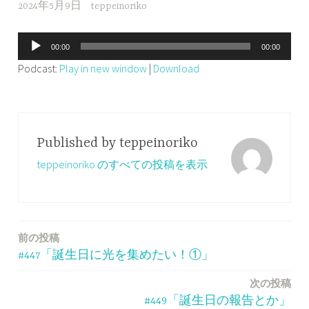
2024年5月9日
teppeinoriko
音
00:00
00:00
声
Podcast:
Play in new window
|
Download
プ
レ
ー
ヤ
Published by
teppeinoriko
ー
teppeinoriko のすべての投稿を表示
前の投稿
投
#447「誕生日に光を集めたい！①」
稿
次の投稿
ナ
#449「誕生日の報告とか」