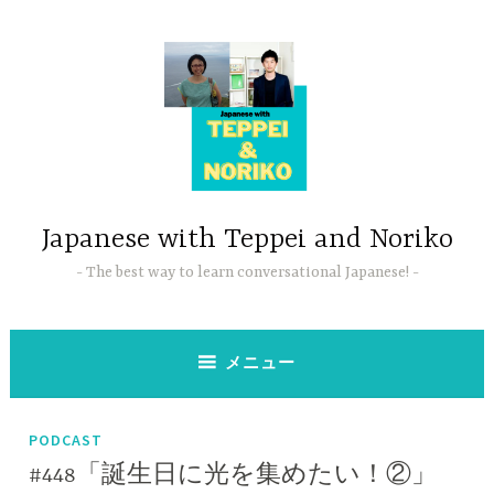
コ
ン
テ
ン
ツ
へ
ス
キ
ッ
Japanese with Teppei and Noriko
プ
The best way to learn conversational Japanese!
メニュー
PODCAST
#448「誕生日に光を集めたい！②」