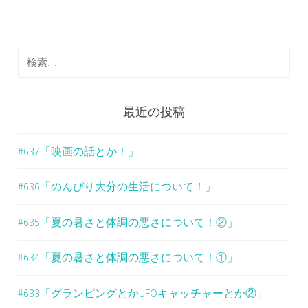
ビ
ゲ
検
ー
索
シ
:
ョ
最近の投稿
ン
#637「映画の話とか！」
#636「のんびり大分の生活について！」
#635「夏の暑さと体調の悪さについて！②」
#634「夏の暑さと体調の悪さについて！①」
#633「グランピングとかUFOキャッチャーとか②」