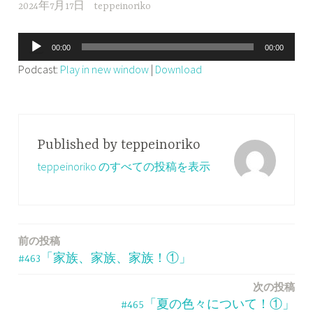
2024年7月17日
teppeinoriko
音
00:00
00:00
声
Podcast:
Play in new window
|
Download
プ
レ
ー
ヤ
Published by
teppeinoriko
ー
teppeinoriko のすべての投稿を表示
前の投稿
投
#463「家族、家族、家族！①」
稿
次の投稿
ナ
#465「夏の色々について！①」