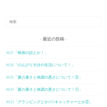
ビ
ゲ
検
ー
索
シ
:
ョ
最近の投稿
ン
#637「映画の話とか！」
#636「のんびり大分の生活について！」
#635「夏の暑さと体調の悪さについて！②」
#634「夏の暑さと体調の悪さについて！①」
#633「グランピングとかUFOキャッチャーとか②」