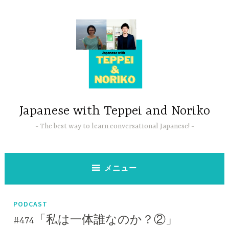
コ
ン
テ
ン
ツ
へ
ス
キ
ッ
Japanese with Teppei and Noriko
プ
The best way to learn conversational Japanese!
メニュー
PODCAST
#474「私は一体誰なのか？②」