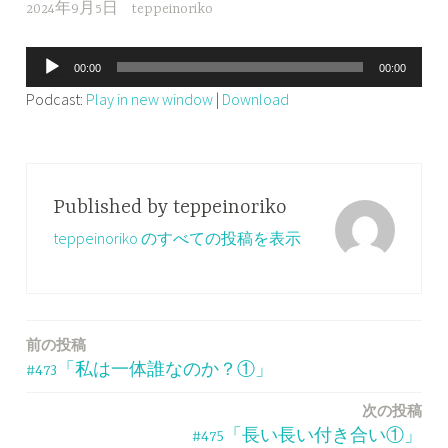
2024年9月5日
teppeinoriko
音
00:00
00:00
声
Podcast:
Play in new window
|
Download
プ
レ
ー
ヤ
Published by
teppeinoriko
ー
teppeinoriko のすべての投稿を表示
前の投稿
投
#473「私は一体誰なのか？①」
稿
次の投稿
ナ
#475「長い長い付き合い①」