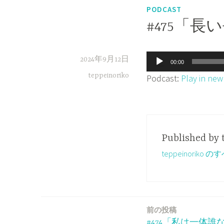
PODCAST
#475「
音
2024年9月12日
00:00
声
teppeinoriko
Podcast:
Play in ne
プ
レ
ー
ヤ
Published by
ー
teppeinorik
前の投稿
投
#474「私は一体誰