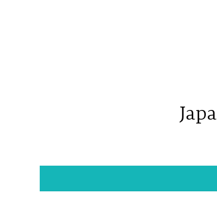
コ
ン
テ
ン
ツ
へ
ス
キ
Japa
ッ
プ