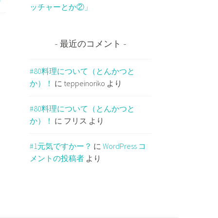
ッチャーとか②」
最近のコメント
#80料理について（とんかつと
か）！
に
teppeinoriko
より
#80料理について（とんかつと
か）！
に
フリス
より
#1元気ですかー？
に
WordPress コ
メントの投稿者
より