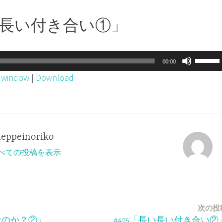
長い長い付き合い①」
ボ
00:00
リ
w window
|
Download
ュ
ー
ム
調
teppeinoriko
節
o のすべての投稿を表示
に
は
上
下
次の投
矢
なのか？②」
#476「長い長い付き合い②