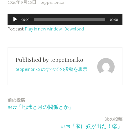
2024年9月26日
teppeinoriko
音
00:00
00:00
声
Podcast:
Play in new window
|
Download
プ
レ
ー
ヤ
Published by
teppeinoriko
ー
teppeinoriko のすべての投稿を表示
前の投稿
投
#477「地球と月の関係とか」
稿
次の投稿
ナ
#479「家に奴が出た！②」