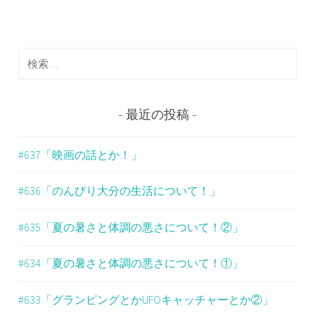
ビ
ゲ
検
ー
索
シ
:
ョ
最近の投稿
ン
#637「映画の話とか！」
#636「のんびり大分の生活について！」
#635「夏の暑さと体調の悪さについて！②」
#634「夏の暑さと体調の悪さについて！①」
#633「グランピングとかUFOキャッチャーとか②」