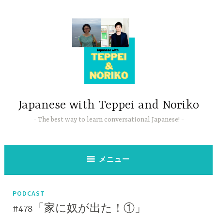
コ
ン
テ
ン
ツ
へ
ス
キ
ッ
Japanese with Teppei and Noriko
プ
The best way to learn conversational Japanese!
メニュー
PODCAST
#478「家に奴が出た！①」