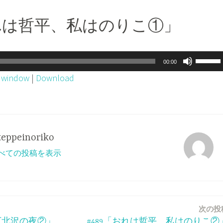
おれは哲平、私はのりこ①」
ボ
00:00
リ
w window
|
Download
ュ
ー
ム
調
teppeinoriko
節
o のすべての投稿を表示
に
は
上
下
次の投
矢
と下北沢の夜②」
#489「おれは哲平、私はのりこ②