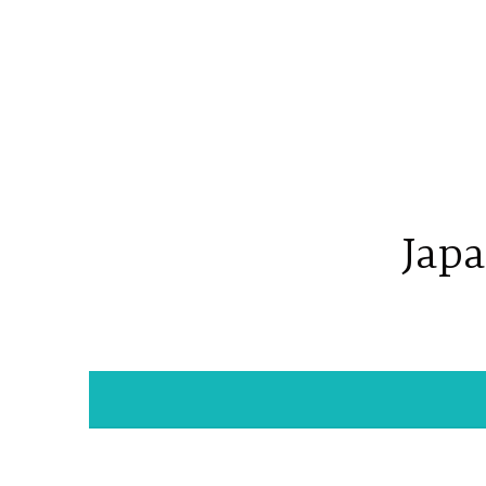
コ
ン
テ
ン
ツ
へ
ス
キ
Japa
ッ
プ