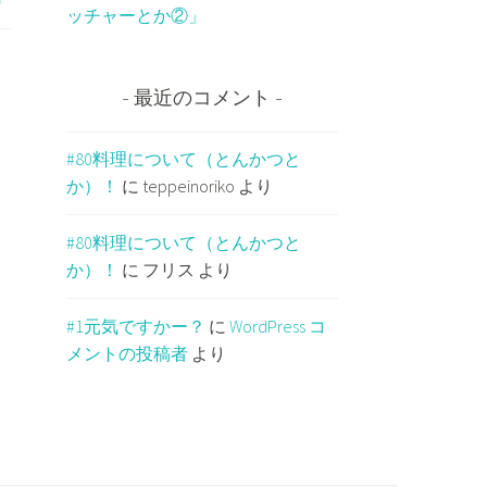
ッチャーとか②」
最近のコメント
#80料理について（とんかつと
か）！
に
teppeinoriko
より
#80料理について（とんかつと
か）！
に
フリス
より
#1元気ですかー？
に
WordPress コ
メントの投稿者
より