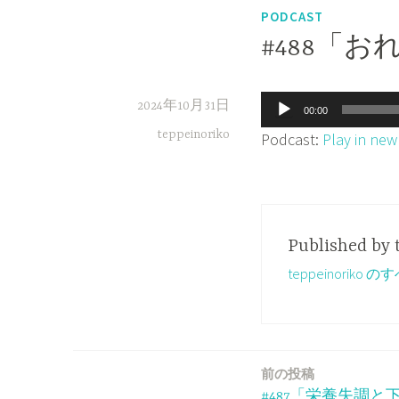
PODCAST
#488「
音
2024年10月31日
00:00
声
teppeinoriko
Podcast:
Play in ne
プ
レ
ー
ヤ
Published by
ー
teppeinorik
前の投稿
投
#487「栄養失調