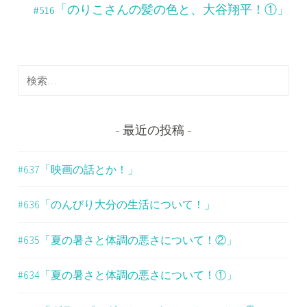
ナ
#516「のりこさんの髪の色と、大谷翔平！①」
ビ
ゲ
検
ー
索
シ
:
ョ
最近の投稿
ン
#637「映画の話とか！」
#636「のんびり大分の生活について！」
#635「夏の暑さと体調の悪さについて！②」
#634「夏の暑さと体調の悪さについて！①」