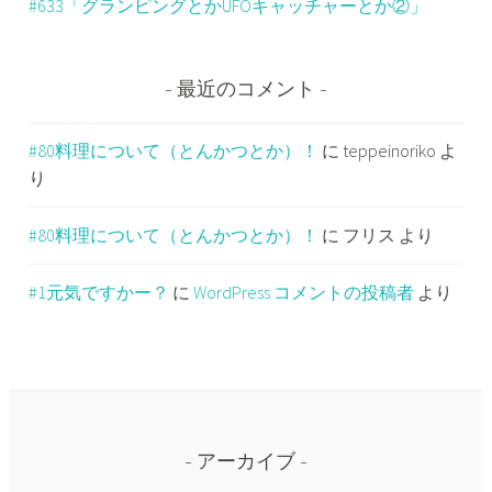
#633「グランピングとかUFOキャッチャーとか②」
最近のコメント
#80料理について（とんかつとか）！
に
teppeinoriko
よ
り
#80料理について（とんかつとか）！
に
フリス
より
#1元気ですかー？
に
WordPress コメントの投稿者
より
アーカイブ