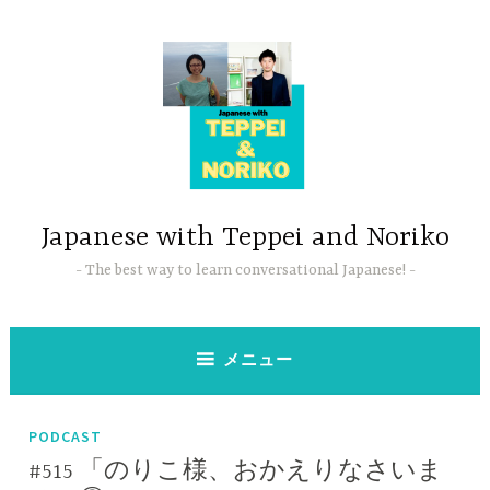
コ
ン
テ
ン
ツ
へ
ス
キ
ッ
Japanese with Teppei and Noriko
プ
The best way to learn conversational Japanese!
メニュー
PODCAST
#515 「のりこ様、おかえりなさいま