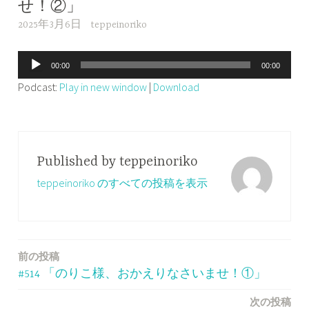
せ！②」
2025年3月6日
teppeinoriko
音
00:00
00:00
声
Podcast:
Play in new window
|
Download
プ
レ
ー
ヤ
Published by
teppeinoriko
ー
teppeinoriko のすべての投稿を表示
前の投稿
投
#514 「のりこ様、おかえりなさいませ！①」
稿
次の投稿