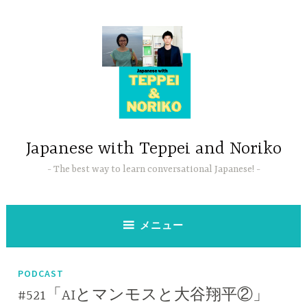
コ
ン
テ
ン
ツ
へ
ス
キ
ッ
Japanese with Teppei and Noriko
プ
The best way to learn conversational Japanese!
メニュー
PODCAST
#521「AIとマンモスと大谷翔平②」