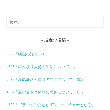
ビ
ゲ
検
ー
索
シ
:
ョ
最近の投稿
ン
#637「映画の話とか！」
#636「のんびり大分の生活について！」
#635「夏の暑さと体調の悪さについて！②」
#634「夏の暑さと体調の悪さについて！①」
#633「グランピングとかUFOキャッチャーとか②」