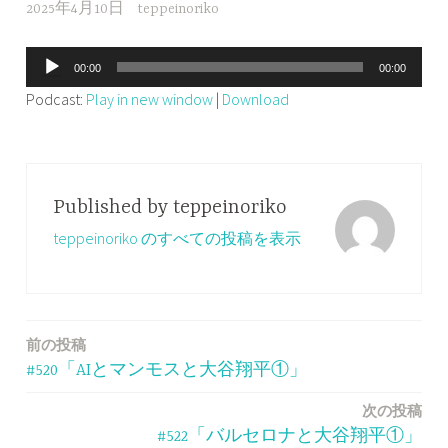
2025年4月10日
teppeinoriko
音
00:00
00:00
声
Podcast:
Play in new window
|
Download
プ
レ
ー
ヤ
Published by
teppeinoriko
ー
teppeinoriko のすべての投稿を表示
前の投稿
投
#520「AIとマンモスと大谷翔平①」
稿
次の投稿
ナ
#522「バルセロナと大谷翔平①」