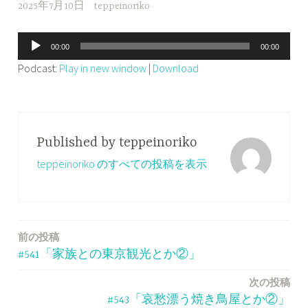
2025年7月10日
teppeinoriko
音
00:00
00:00
声
Podcast:
Play in new window
|
Download
プ
レ
ー
ヤ
Published by
teppeinoriko
ー
teppeinoriko のすべての投稿を表示
前の投稿
投
#541「家族との東京観光とか②」
稿
次の投稿
ナ
#543「哀愁漂う焼き鳥屋とか②」