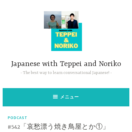
コ
ン
テ
ン
ツ
へ
ス
キ
ッ
Japanese with Teppei and Noriko
プ
The best way to learn conversational Japanese!
メニュー
PODCAST
#542「哀愁漂う焼き鳥屋とか①」