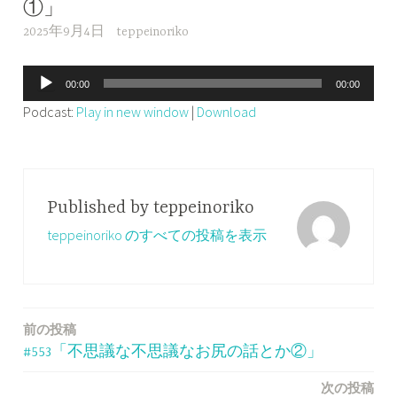
①」
2025年9月4日
teppeinoriko
音
00:00
00:00
声
Podcast:
Play in new window
|
Download
プ
レ
ー
ヤ
Published by
teppeinoriko
ー
teppeinoriko のすべての投稿を表示
前の投稿
投
#553「不思議な不思議なお尻の話とか②」
稿
次の投稿