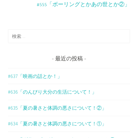
ナ
#555「ボーリングとかあの世とか②」
ビ
ゲ
検
ー
索
シ
:
ョ
最近の投稿
ン
#637「映画の話とか！」
#636「のんびり大分の生活について！」
#635「夏の暑さと体調の悪さについて！②」
#634「夏の暑さと体調の悪さについて！①」