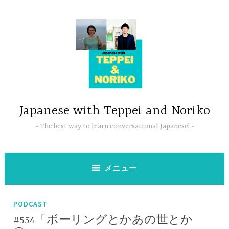
コ
ン
テ
ン
ツ
へ
ス
キ
ッ
Japanese with Teppei and Noriko
プ
The best way to learn conversational Japanese!
メニュー
PODCAST
#554「ボーリングとかあの世とか