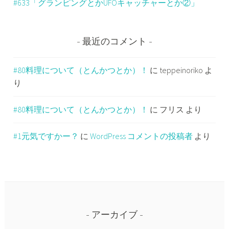
#633「グランピングとかUFOキャッチャーとか②」
最近のコメント
#80料理について（とんかつとか）！
に
teppeinoriko
よ
り
#80料理について（とんかつとか）！
に
フリス
より
#1元気ですかー？
に
WordPress コメントの投稿者
より
アーカイブ