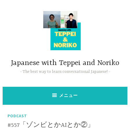
コ
ン
テ
ン
ツ
へ
ス
キ
ッ
Japanese with Teppei and Noriko
プ
The best way to learn conversational Japanese!
メニュー
PODCAST
#557「ゾンビとかAIとか②」