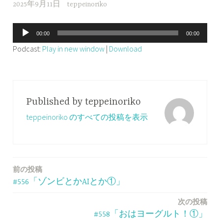
2025年9月11日
teppeinoriko
音
00:00
00:00
声
Podcast:
Play in new window
|
Download
プ
レ
ー
ヤ
Published by
teppeinoriko
ー
teppeinoriko のすべての投稿を表示
前の投稿
投
#556「ゾンビとかAIとか①」
稿
次の投稿
ナ
#558「おはヨーグルト！①」