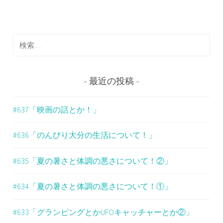
ビ
ゲ
検
ー
索
シ
:
ョ
最近の投稿
ン
#637「映画の話とか！」
#636「のんびり大分の生活について！」
#635「夏の暑さと体調の悪さについて！②」
#634「夏の暑さと体調の悪さについて！①」
#633「グランピングとかUFOキャッチャーとか②」