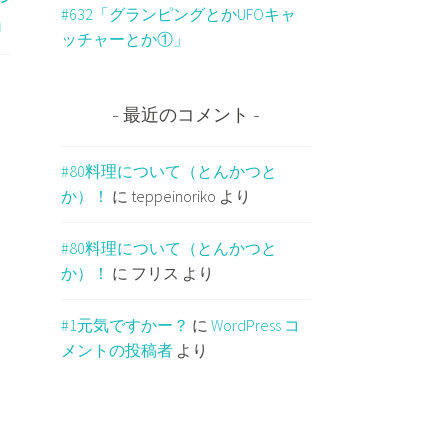
#632「グランピングとかUFOキャ
」
ッチャーとか①」
最近のコメント
#80料理について（とんかつと
か）！
に
teppeinoriko
より
#80料理について（とんかつと
か）！
に
フリス
より
#1元気ですかー？
に
WordPress コ
メントの投稿者
より