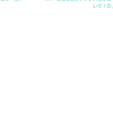
印
いて！①
キ
ー
を
使
っ
て
く
だ
さ
い。