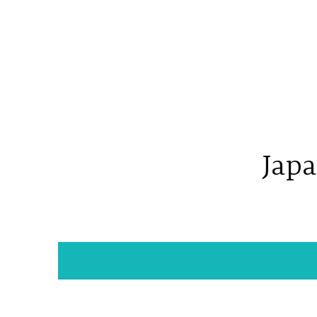
コ
ン
テ
ン
ツ
へ
ス
キ
Japa
ッ
プ