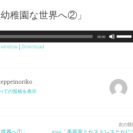
おは幼稚園な世界へ②」
ボ
00:00
リ
w window
|
Download
ュ
ー
ム
調
teppeinoriko
節
o のすべての投稿を表示
に
は
上
下
次の投
矢
な世界へ①」
#564「美容室とかストレスとかに