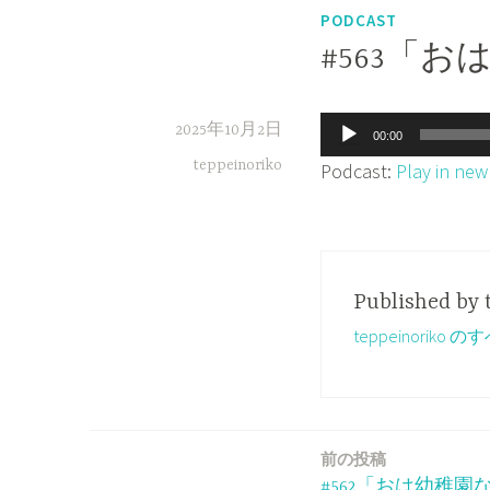
PODCAST
#563「
音
2025年10月2日
00:00
声
teppeinoriko
Podcast:
Play in ne
プ
レ
ー
ヤ
Published by
ー
teppeinorik
前の投稿
投
#562「おは幼稚園