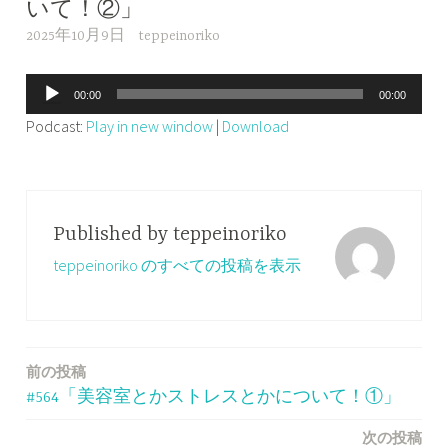
いて！②」
2025年10月9日
teppeinoriko
音
00:00
00:00
声
Podcast:
Play in new window
|
Download
プ
レ
ー
ヤ
Published by
teppeinoriko
ー
teppeinoriko のすべての投稿を表示
前の投稿
投
#564「美容室とかストレスとかについて！①」
稿
次の投稿