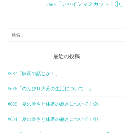
ナ
#566「シャインマスカット！①」
ビ
ゲ
検
ー
索
シ
:
ョ
最近の投稿
ン
#637「映画の話とか！」
#636「のんびり大分の生活について！」
#635「夏の暑さと体調の悪さについて！②」
#634「夏の暑さと体調の悪さについて！①」