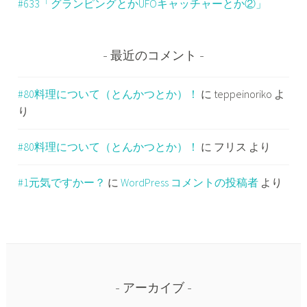
#633「グランピングとかUFOキャッチャーとか②」
最近のコメント
#80料理について（とんかつとか）！
に
teppeinoriko
よ
り
#80料理について（とんかつとか）！
に
フリス
より
#1元気ですかー？
に
WordPress コメントの投稿者
より
アーカイブ