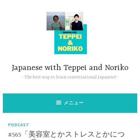
コ
ン
テ
ン
ツ
へ
ス
キ
ッ
Japanese with Teppei and Noriko
プ
The best way to learn conversational Japanese!
メニュー
PODCAST
#565「美容室とかストレスとかにつ