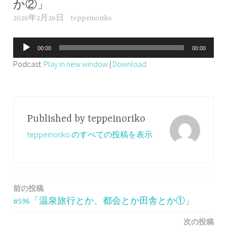
か②」
2026年2月26日
teppeinoriko
音
00:00
00:00
声
Podcast:
Play in new window
|
Download
プ
レ
ー
ヤ
Published by
teppeinoriko
ー
teppeinoriko のすべての投稿を表示
前の投稿
投
#596「温泉旅行とか、都会とか田舎とか①」
稿
次の投稿