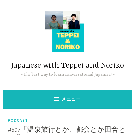
コ
ン
テ
ン
ツ
へ
ス
キ
ッ
Japanese with Teppei and Noriko
プ
The best way to learn conversational Japanese!
メニュー
PODCAST
#597「温泉旅行とか、都会とか田舎と