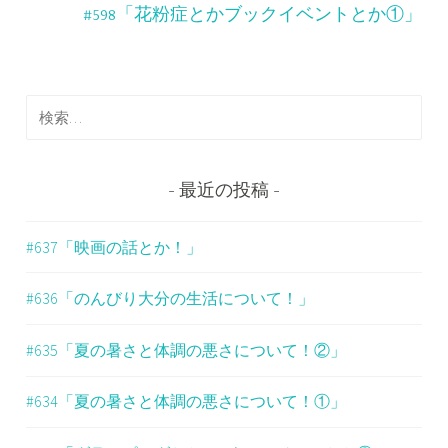
ナ
#598「花粉症とかブックイベントとか①」
ビ
ゲ
検
ー
索
シ
:
ョ
最近の投稿
ン
#637「映画の話とか！」
#636「のんびり大分の生活について！」
#635「夏の暑さと体調の悪さについて！②」
#634「夏の暑さと体調の悪さについて！①」