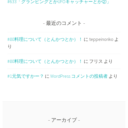
#633「グランピングとかUFOキャッチャーとか②」
最近のコメント
#80料理について（とんかつとか）！
に
teppeinoriko
よ
り
#80料理について（とんかつとか）！
に
フリス
より
#1元気ですかー？
に
WordPress コメントの投稿者
より
アーカイブ