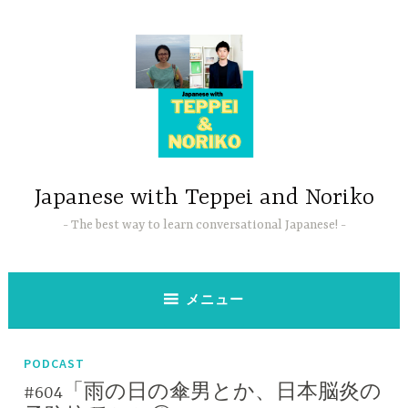
コ
ン
テ
ン
ツ
へ
ス
キ
ッ
Japanese with Teppei and Noriko
プ
The best way to learn conversational Japanese!
メニュー
PODCAST
#604「雨の日の傘男とか、日本脳炎の