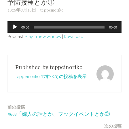
予防接種とか①」
2026年3月26日
teppeinoriko
音
00:00
00:00
声
Podcast:
Play in new window
|
Download
プ
レ
ー
ヤ
Published by
teppeinoriko
ー
teppeinoriko のすべての投稿を表示
前の投稿
投
#603「婦人の話とか、ブックイベントとか②」
稿
次の投稿