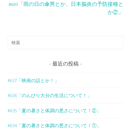
ナ
#605「雨の日の傘男とか、日本脳炎の予防接種と
ビ
か②」
ゲ
ー
検
シ
索
ョ
:
ン
最近の投稿
#637「映画の話とか！」
#636「のんびり大分の生活について！」
#635「夏の暑さと体調の悪さについて！②」
#634「夏の暑さと体調の悪さについて！①」