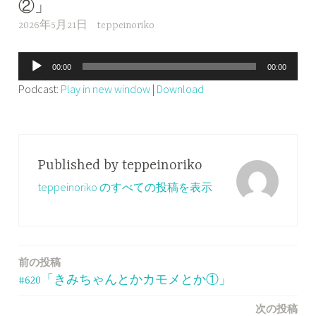
②」
2026年5月21日
teppeinoriko
音
00:00
00:00
声
Podcast:
Play in new window
|
Download
プ
レ
ー
ヤ
Published by
teppeinoriko
ー
teppeinoriko のすべての投稿を表示
前の投稿
投
#620「きみちゃんとかカモメとか①」
稿
次の投稿