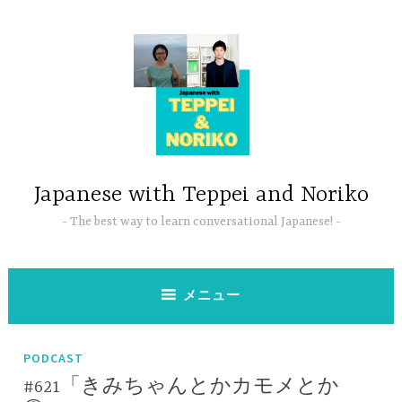
コ
ン
テ
ン
ツ
へ
ス
キ
ッ
Japanese with Teppei and Noriko
プ
The best way to learn conversational Japanese!
メニュー
PODCAST
#621「きみちゃんとかカモメとか