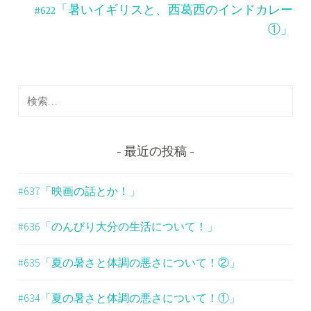
ナ
#622「暑いイギリスと、西葛西のインドカレー
ビ
①」
ゲ
ー
検
シ
索
ョ
:
ン
最近の投稿
#637「映画の話とか！」
#636「のんびり大分の生活について！」
#635「夏の暑さと体調の悪さについて！②」
#634「夏の暑さと体調の悪さについて！①」