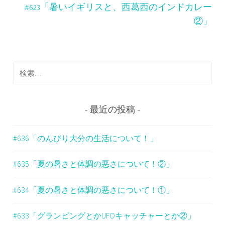
ナ
#623「暑いイギリスと、西葛西のインドカレー
ビ
②」
ゲ
ー
検
シ
索
ョ
:
ン
最近の投稿
#636「のんびり大分の生活について！」
#635「夏の暑さと体調の悪さについて！②」
#634「夏の暑さと体調の悪さについて！①」
#633「グランピングとかUFOキャッチャーとか②」