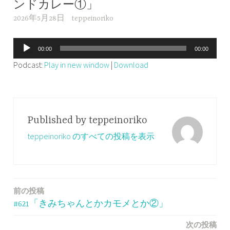
ンドカレー①」
2026年5月28日
teppeinoriko
音
00:00
00:00
声
Podcast:
Play in new window
|
Download
プ
レ
ー
ヤ
Published by
teppeinoriko
ー
teppeinoriko のすべての投稿を表示
前の投稿
投
#621「きみちゃんとかカモメとか②」
稿
次の投稿