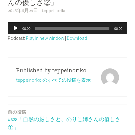
んの優しさ②」
2026年6月25日
teppeinoriko
音
00:00
00:00
声
Podcast:
Play in new window
|
Download
プ
レ
ー
ヤ
Published by
teppeinoriko
ー
teppeinoriko のすべての投稿を表示
前の投稿
投
#628「自然の厳しさと、のりこ姉さんの優しさ
稿
①」