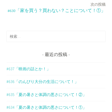
ナ
次の投稿
ビ
#630「家を買う？買わない？ことについて！①」
ゲ
ー
検
シ
索
ョ
:
ン
最近の投稿
#637「映画の話とか！」
#636「のんびり大分の生活について！」
#635「夏の暑さと体調の悪さについて！②」
#634「夏の暑さと体調の悪さについて！①」