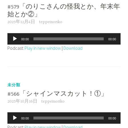
#579「のりこさんの怪我とか、年末年
始とか②」
2025年12月4日
teppeinoriko
音
00:00
00:00
声
Podcast:
Play in new window
|
Download
プ
レ
ー
ヤ
ー
未分類
#566「シャインマスカット！①」
2025年10月16日
teppeinoriko
音
00:00
00:00
声
Podcast:
Play in new window
|
Download