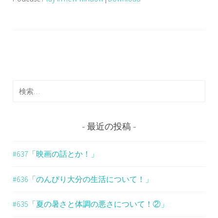
プ
レ
ー
ヤ
ー
検
索
:
最近の投稿
#637「映画の話とか！」
#636「のんびり大分の生活について！」
#635「夏の暑さと体調の悪さについて！②」