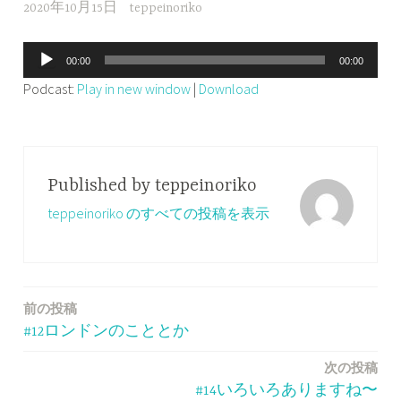
2020年10月15日
teppeinoriko
音
00:00
00:00
声
Podcast:
Play in new window
|
Download
プ
レ
ー
ヤ
Published by
teppeinoriko
ー
teppeinoriko のすべての投稿を表示
前の投稿
投
#12ロンドンのこととか
稿
次の投稿
ナ
#14いろいろありますね〜