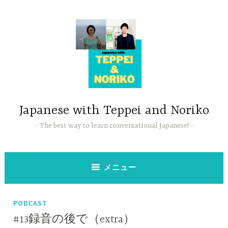
コ
ン
テ
ン
ツ
へ
ス
キ
ッ
Japanese with Teppei and Noriko
プ
The best way to learn conversational Japanese!
メニュー
PODCAST
#13録音の後で（extra）