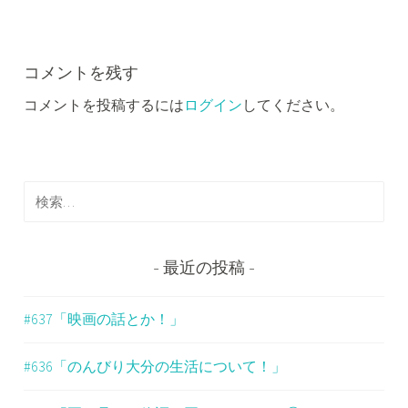
ビ
ゲ
ー
コメントを残す
コメントを投稿するには
ログイン
してください。
シ
ョ
ン
検
索
:
最近の投稿
#637「映画の話とか！」
#636「のんびり大分の生活について！」