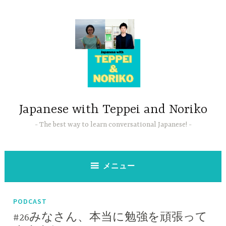
コ
ン
テ
ン
ツ
へ
ス
キ
ッ
Japanese with Teppei and Noriko
プ
The best way to learn conversational Japanese!
メニュー
PODCAST
#26みなさん、本当に勉強を頑張って