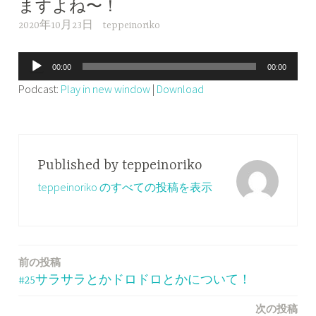
ますよね〜！
2020年10月23日
teppeinoriko
音
00:00
00:00
声
Podcast:
Play in new window
|
Download
プ
レ
ー
ヤ
Published by
teppeinoriko
ー
teppeinoriko のすべての投稿を表示
前の投稿
投
#25サラサラとかドロドロとかについて！
稿
次の投稿