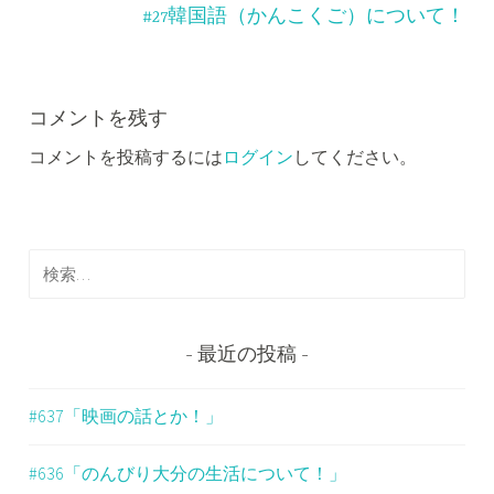
ナ
#27韓国語（かんこくご）について！
ビ
ゲ
ー
コメントを残す
コメントを投稿するには
ログイン
してください。
シ
ョ
ン
検
索
:
最近の投稿
#637「映画の話とか！」
#636「のんびり大分の生活について！」