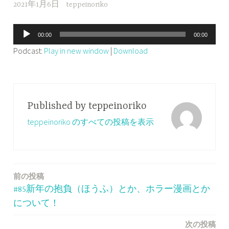
2021年1月6日
teppeinoriko
音
00:00
00:00
声
Podcast:
Play in new window
|
Download
プ
レ
ー
ヤ
Published by
teppeinoriko
ー
teppeinoriko のすべての投稿を表示
前の投稿
投
#85新年の抱負（ほうふ）とか、ホラー漫画とか
稿
について！
ナ
次の投稿