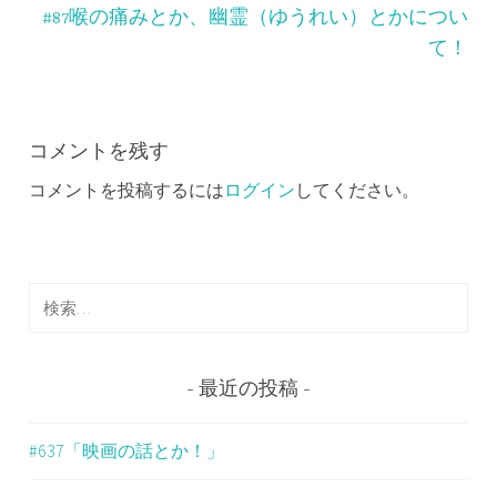
ビ
#87喉の痛みとか、幽霊（ゆうれい）とかについ
ゲ
て！
ー
シ
コメントを残す
ョ
コメントを投稿するには
ログイン
してください。
ン
検
索
:
最近の投稿
#637「映画の話とか！」