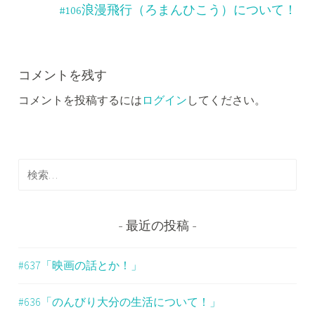
ナ
#106浪漫飛行（ろまんひこう）について！
ビ
ゲ
ー
コメントを残す
コメントを投稿するには
ログイン
してください。
シ
ョ
ン
検
索
:
最近の投稿
#637「映画の話とか！」
#636「のんびり大分の生活について！」