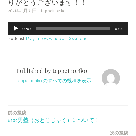
りがとうございます！！
2021年1月31日
teppeinoriko
音
00:00
00:00
声
Podcast:
Play in new window
|
Download
プ
レ
ー
ヤ
Published by
teppeinoriko
ー
teppeinoriko のすべての投稿を表示
前の投稿
投
#104男塾（おとこじゅく）について！
稿
次の投稿