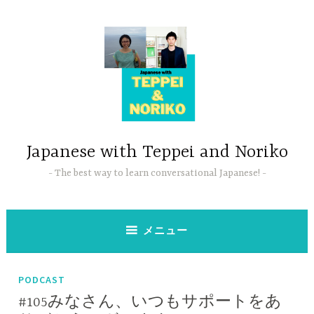
コ
ン
テ
ン
ツ
へ
ス
キ
ッ
Japanese with Teppei and Noriko
プ
The best way to learn conversational Japanese!
メニュー
PODCAST
#105みなさん、いつもサポートをあ