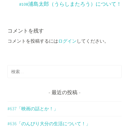
ナ
#108浦島太郎（うらしまたろう）について！
ビ
ゲ
ー
コメントを残す
コメントを投稿するには
ログイン
してください。
シ
ョ
ン
検
索
:
最近の投稿
#637「映画の話とか！」
#636「のんびり大分の生活について！」