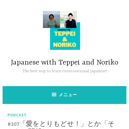
コ
ン
テ
ン
ツ
へ
ス
キ
ッ
Japanese with Teppei and Noriko
プ
The best way to learn conversational Japanese!
メニュー
PODCAST
#107「愛をとりもどせ！」とか「そ