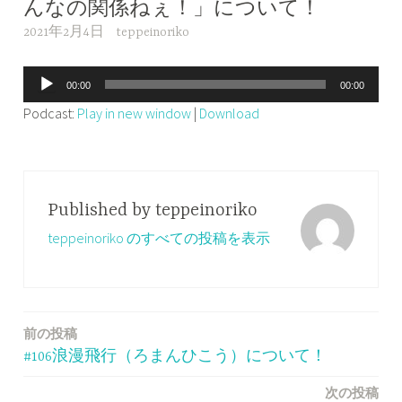
んなの関係ねぇ！」について！
2021年2月4日
teppeinoriko
音
00:00
00:00
声
Podcast:
Play in new window
|
Download
プ
レ
ー
ヤ
Published by
teppeinoriko
ー
teppeinoriko のすべての投稿を表示
前の投稿
投
#106浪漫飛行（ろまんひこう）について！
稿
次の投稿