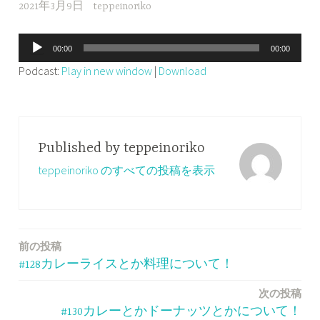
2021年3月9日
teppeinoriko
音
00:00
00:00
声
Podcast:
Play in new window
|
Download
プ
レ
ー
ヤ
Published by
teppeinoriko
ー
teppeinoriko のすべての投稿を表示
前の投稿
投
#128カレーライスとか料理について！
稿
次の投稿
ナ
#130カレーとかドーナッツとかについて！