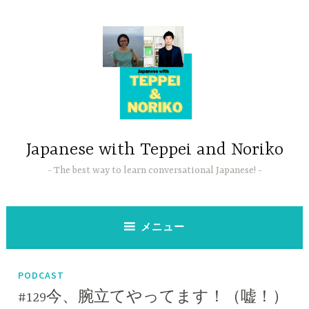
コ
ン
テ
ン
ツ
へ
ス
キ
ッ
Japanese with Teppei and Noriko
プ
The best way to learn conversational Japanese!
メニュー
PODCAST
#129今、腕立てやってます！（嘘！）