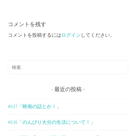
ビ
ゲ
ー
コメントを残す
コメントを投稿するには
ログイン
してください。
シ
ョ
ン
検
索
:
最近の投稿
#637「映画の話とか！」
#636「のんびり大分の生活について！」