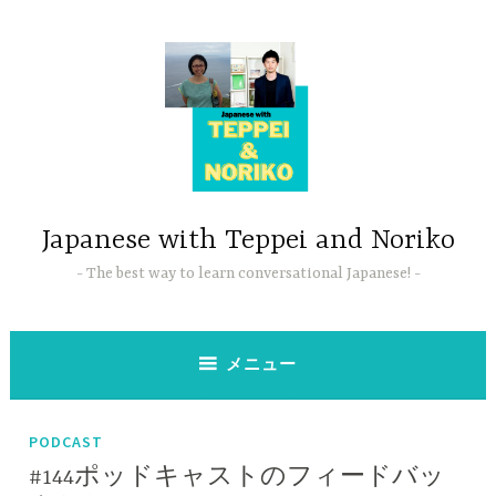
コ
ン
テ
ン
ツ
へ
ス
キ
ッ
Japanese with Teppei and Noriko
プ
The best way to learn conversational Japanese!
メニュー
PODCAST
#144ポッドキャストのフィードバッ