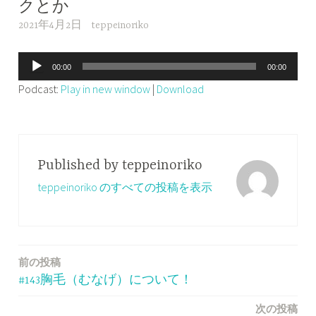
クとか
2021年4月2日
teppeinoriko
音
00:00
00:00
声
Podcast:
Play in new window
|
Download
プ
レ
ー
ヤ
Published by
teppeinoriko
ー
teppeinoriko のすべての投稿を表示
前の投稿
投
#143胸毛（むなげ）について！
稿
次の投稿