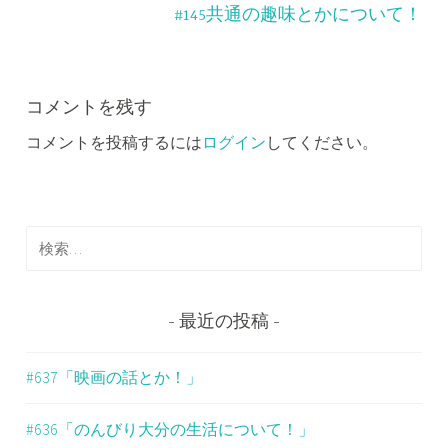
ナ
#145共通の趣味とかについて！
ビ
ゲ
ー
コメントを残す
コメントを投稿するには
ログイン
してください。
シ
ョ
ン
検
索
:
最近の投稿
#637「映画の話とか！」
#636「のんびり大分の生活について！」