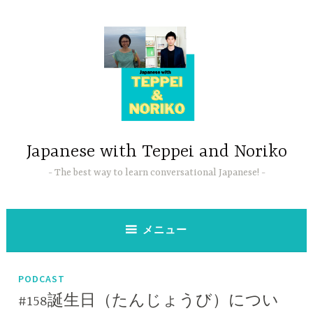
コ
ン
テ
ン
ツ
へ
ス
キ
ッ
Japanese with Teppei and Noriko
プ
The best way to learn conversational Japanese!
メニュー
PODCAST
#158誕生日（たんじょうび）につい