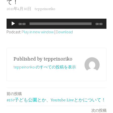
て！
2021年4月30日
teppeinoriko
音
00:00
00:00
声
Podcast:
Play in new window
|
Download
プ
レ
ー
ヤ
Published by
teppeinoriko
ー
teppeinoriko のすべての投稿を表示
前の投稿
投
#157子ども公園とか、Youtube Liveとかについて！
稿
次の投稿