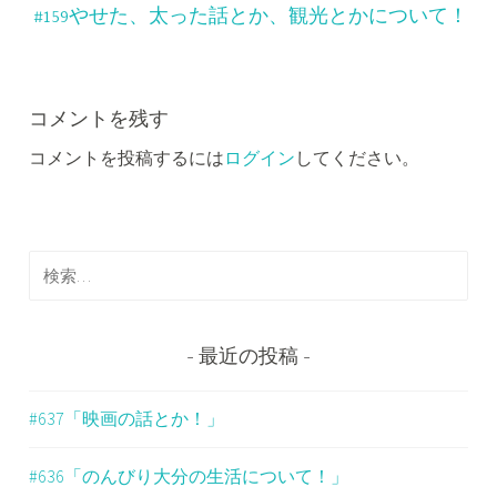
ナ
#159やせた、太った話とか、観光とかについて！
ビ
ゲ
ー
コメントを残す
コメントを投稿するには
ログイン
してください。
シ
ョ
ン
検
索
:
最近の投稿
#637「映画の話とか！」
#636「のんびり大分の生活について！」