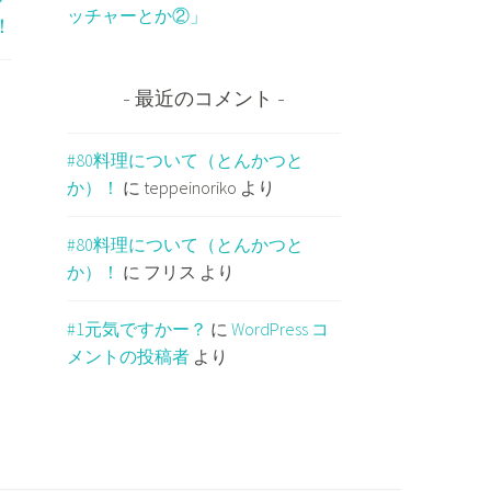
ッチャーとか②」
！
最近のコメント
#80料理について（とんかつと
か）！
に
teppeinoriko
より
#80料理について（とんかつと
か）！
に
フリス
より
#1元気ですかー？
に
WordPress コ
メントの投稿者
より