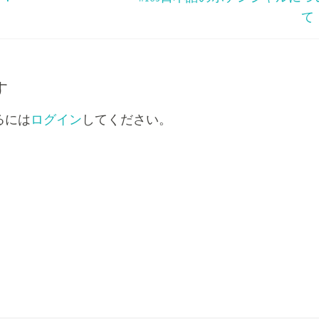
印
て
キ
ー
を
使
す
っ
るには
ログイン
してください。
て
く
だ
さ
い。