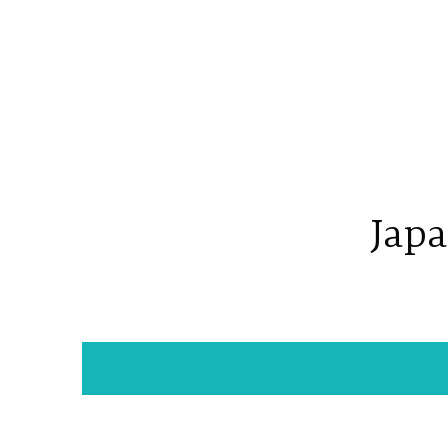
コ
ン
テ
ン
ツ
へ
ス
キ
Japa
ッ
プ