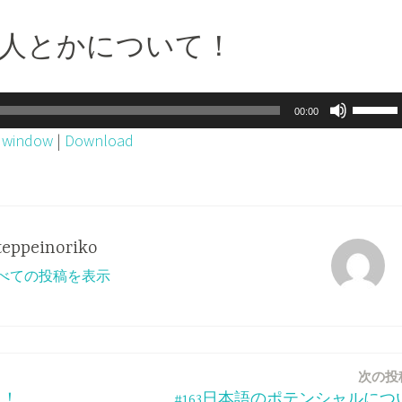
所の人とかについて！
ボ
00:00
リ
w window
|
Download
ュ
ー
ム
調
teppeinoriko
節
o のすべての投稿を表示
に
は
上
下
次の投
矢
て！
#163日本語のポテンシャルにつ