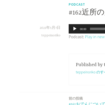
PODCAST
#162近
音
2021年5月7日
00:00
声
teppeinoriko
Podcast:
Play in ne
プ
レ
ー
ヤ
Published by
ー
teppeinorik
前の投稿
投
#161おでんについ