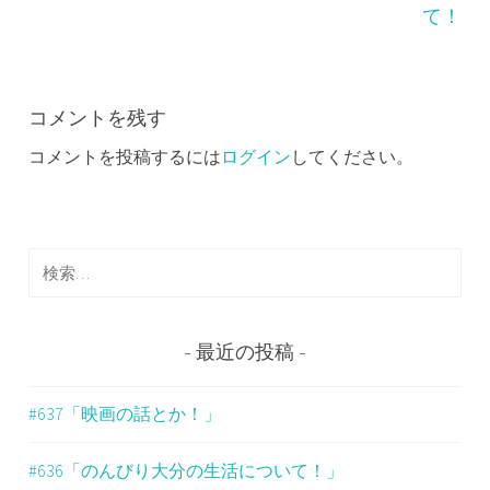
ビ
て！
ゲ
ー
コメントを残す
シ
コメントを投稿するには
ログイン
してください。
ョ
ン
検
索
:
最近の投稿
#637「映画の話とか！」
#636「のんびり大分の生活について！」