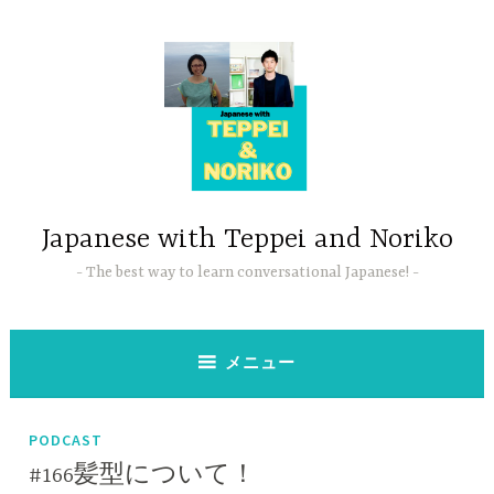
コ
ン
テ
ン
ツ
へ
ス
キ
ッ
Japanese with Teppei and Noriko
プ
The best way to learn conversational Japanese!
メニュー
PODCAST
#166髪型について！