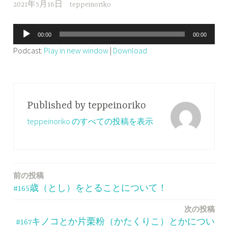
2021年5月16日
teppeinoriko
音
00:00
00:00
声
Podcast:
Play in new window
|
Download
プ
レ
ー
ヤ
Published by
teppeinoriko
ー
teppeinoriko のすべての投稿を表示
前の投稿
投
#165歳（とし）をとることについて！
稿
次の投稿
ナ
#167キノコとか片栗粉（かたくりこ）とかについ