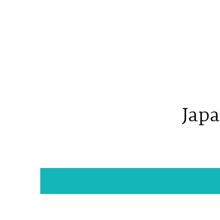
コ
ン
テ
ン
ツ
へ
ス
キ
Japa
ッ
プ