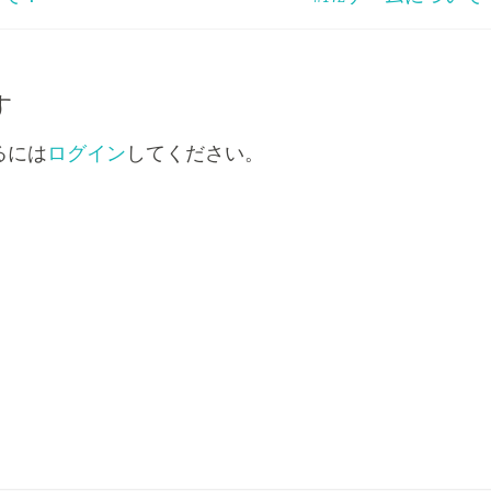
印
キ
ー
を
す
使
るには
ログイン
してください。
っ
て
く
だ
さ
い。