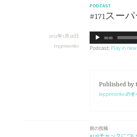
PODCAST
#171ス
音
2021年5月28日
00:00
声
teppeinoriko
Podcast:
Play in ne
プ
レ
ー
ヤ
Published by
ー
teppeinorik
前の投稿
投
#170チャックにつ