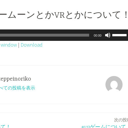
ーパームーンとかVRとかについて
ボ
00:00
リ
w window
|
Download
ュ
ー
ム
調
teppeinoriko
節
o のすべての投稿を表示
に
は
上
下
次の投
矢
いて！
#172ゲームについて