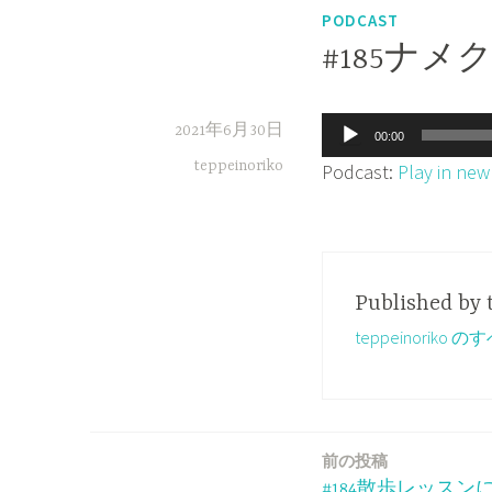
PODCAST
#185ナ
音
2021年6月30日
00:00
声
teppeinoriko
Podcast:
Play in ne
プ
レ
ー
ヤ
Published by
ー
teppeinorik
前の投稿
投
#184散歩レッスン