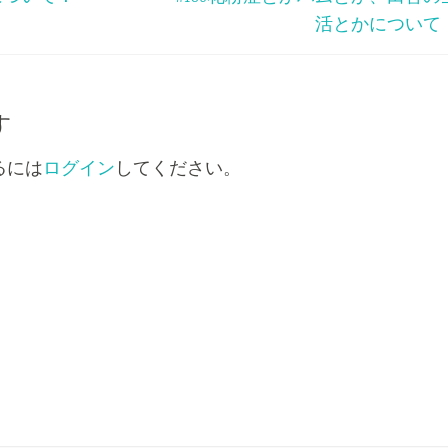
印
活とかについて
キ
ー
を
使
す
っ
るには
ログイン
してください。
て
く
だ
さ
い。