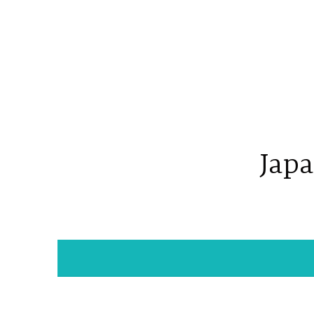
コ
ン
テ
ン
ツ
へ
ス
キ
Japa
ッ
プ