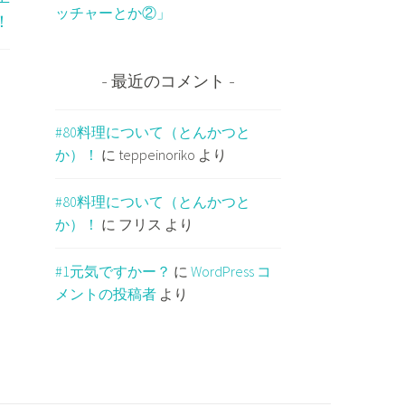
ッチャーとか②」
！
最近のコメント
#80料理について（とんかつと
か）！
に
teppeinoriko
より
#80料理について（とんかつと
か）！
に
フリス
より
#1元気ですかー？
に
WordPress コ
メントの投稿者
より