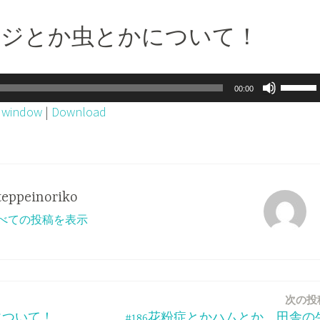
メクジとか虫とかについて！
ボ
00:00
リ
w window
|
Download
ュ
ー
ム
調
teppeinoriko
節
o のすべての投稿を表示
に
は
上
下
次の投
矢
について！
#186花粉症とかハムとか、田舎の