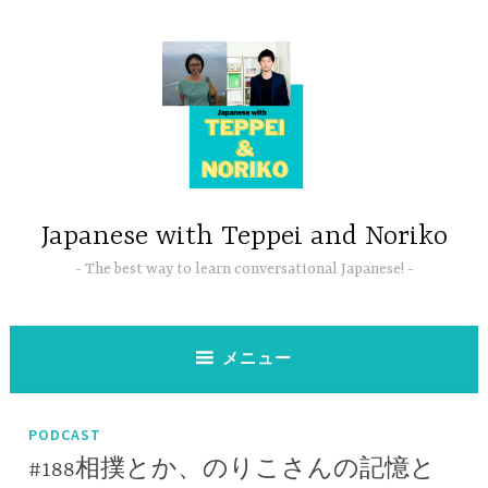
コ
ン
テ
ン
ツ
へ
ス
キ
ッ
Japanese with Teppei and Noriko
プ
The best way to learn conversational Japanese!
メニュー
PODCAST
#188相撲とか、のりこさんの記憶と