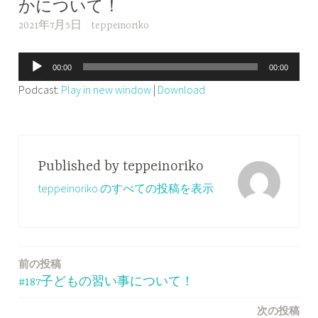
かについて！
2021年7月5日
teppeinoriko
音
00:00
00:00
声
Podcast:
Play in new window
|
Download
プ
レ
ー
ヤ
Published by
teppeinoriko
ー
teppeinoriko のすべての投稿を表示
前の投稿
投
#187子どもの習い事について！
稿
次の投稿