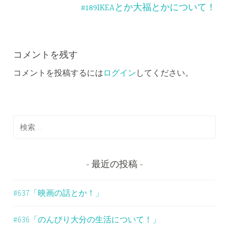
ナ
#189IKEAとか大福とかについて！
ビ
ゲ
ー
コメントを残す
コメントを投稿するには
ログイン
してください。
シ
ョ
ン
検
索
:
最近の投稿
#637「映画の話とか！」
#636「のんびり大分の生活について！」