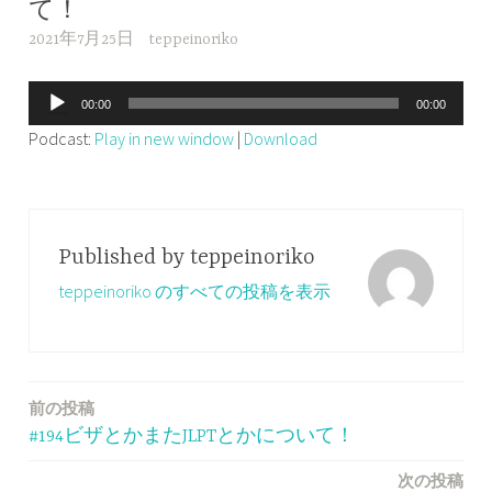
て！
2021年7月25日
teppeinoriko
音
00:00
00:00
声
Podcast:
Play in new window
|
Download
プ
レ
ー
ヤ
Published by
teppeinoriko
ー
teppeinoriko のすべての投稿を表示
前の投稿
投
#194ビザとかまたJLPTとかについて！
稿
次の投稿