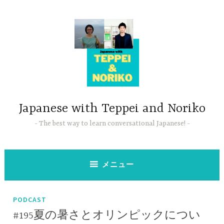
コ
ン
テ
ン
ツ
へ
ス
キ
ッ
Japanese with Teppei and Noriko
プ
The best way to learn conversational Japanese!
メニュー
PODCAST
#195夏の暑さとオリンピックについ