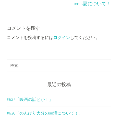
ナ
#196夏について！
ビ
ゲ
ー
コメントを残す
コメントを投稿するには
ログイン
してください。
シ
ョ
ン
検
索
:
最近の投稿
#637「映画の話とか！」
#636「のんびり大分の生活について！」