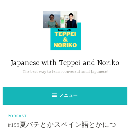
コ
ン
テ
ン
ツ
へ
ス
キ
ッ
Japanese with Teppei and Noriko
プ
The best way to learn conversational Japanese!
メニュー
PODCAST
#199夏バテとかスペイン語とかにつ