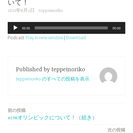
いて！
2021年8月2日
teppeinoriko
音
00:00
00:00
声
Podcast:
Play in new window
|
Download
プ
レ
ー
ヤ
Published by
teppeinoriko
ー
teppeinoriko のすべての投稿を表示
前の投稿
投
#198オリンピックについて！（続き）
稿
次の投稿