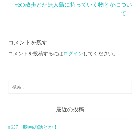
ビ
#209散歩とか無人島に持っていく物とかについ
ゲ
て！
ー
シ
コメントを残す
ョ
コメントを投稿するには
ログイン
してください。
ン
検
索
:
最近の投稿
#637「映画の話とか！」