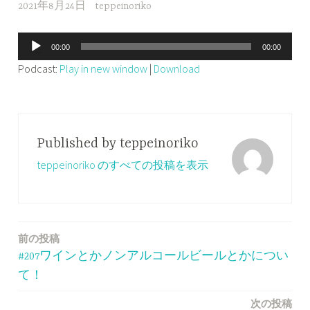
2021年8月24日
teppeinoriko
音
00:00
00:00
声
Podcast:
Play in new window
|
Download
プ
レ
ー
ヤ
Published by
teppeinoriko
ー
teppeinoriko のすべての投稿を表示
前の投稿
投
#207ワインとかノンアルコールビールとかについ
稿
て！
ナ
次の投稿