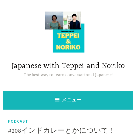
コ
ン
テ
ン
ツ
へ
ス
キ
ッ
Japanese with Teppei and Noriko
プ
The best way to learn conversational Japanese!
メニュー
PODCAST
#208インドカレーとかについて！