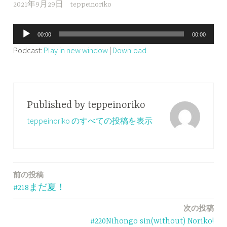
2021年9月29日
teppeinoriko
音
00:00
00:00
声
Podcast:
Play in new window
|
Download
プ
レ
ー
ヤ
Published by
teppeinoriko
ー
teppeinoriko のすべての投稿を表示
前の投稿
投
#218まだ夏！
稿
次の投稿
ナ
#220Nihongo sin(without) Noriko!