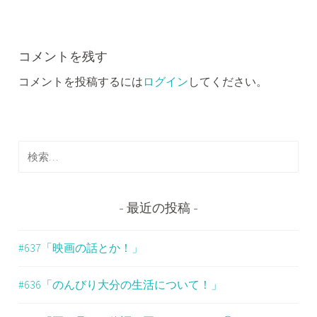
ビ
ゲ
ー
コメントを残す
コメントを投稿するには
ログイン
してください。
シ
ョ
ン
検
索
:
最近の投稿
#637「映画の話とか！」
#636「のんびり大分の生活について！」