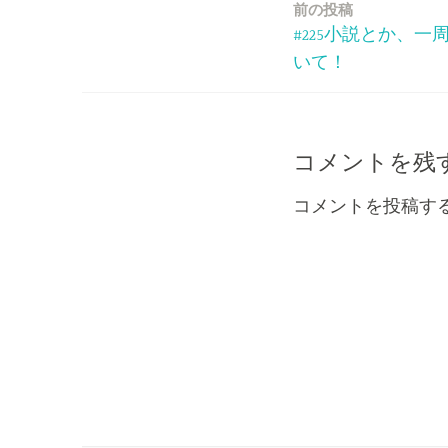
前の投稿
投
#225小説とか、
稿
いて！
ナ
ビ
コメントを残
ゲ
コメントを投稿す
ー
シ
ョ
ン