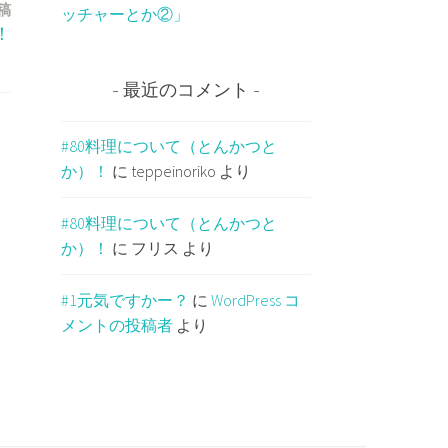
稿
ッチャーとか②」
て！
最近のコメント
#80料理について（とんかつと
か）！
に
teppeinoriko
より
#80料理について（とんかつと
か）！
に
フリス
より
#1元気ですかー？
に
WordPress コ
メントの投稿者
より