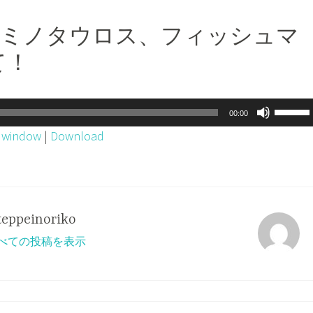
魚、ミノタウロス、フィッシュマ
て！
ボ
00:00
リ
w window
|
Download
ュ
ー
ム
調
teppeinoriko
節
o のすべての投稿を表示
に
は
上
下