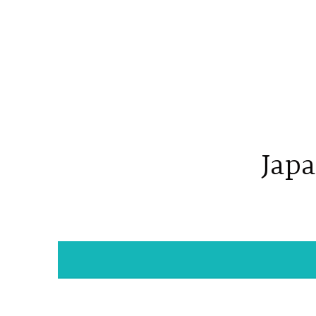
コ
ン
テ
ン
ツ
へ
ス
キ
Japa
ッ
プ