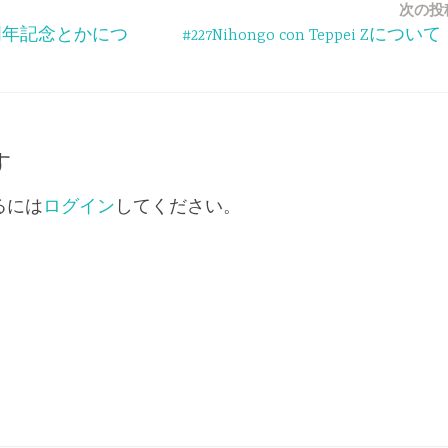
次の投
矢
一周年記念とかにつ
#227Nihongo con Teppei Zについ
印
キ
ー
を
使
す
っ
るには
ログイン
してください。
て
く
だ
さ
い。