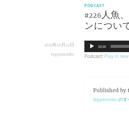
PODCAST
#226人
ンについ
音
2021年10月22日
00:00
声
teppeinoriko
Podcast:
Play in ne
プ
レ
ー
ヤ
Published by
ー
teppeinorik