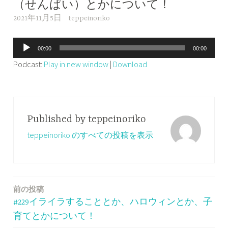
（せんぱい）とかについて！
2021年11月5日
teppeinoriko
音
00:00
00:00
声
Podcast:
Play in new window
|
Download
プ
レ
ー
ヤ
Published by
teppeinoriko
ー
teppeinoriko のすべての投稿を表示
前の投稿
投
#229イライラすることとか、ハロウィンとか、子
稿
育てとかについて！