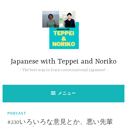
コ
ン
テ
ン
ツ
へ
ス
キ
ッ
Japanese with Teppei and Noriko
プ
The best way to learn conversational Japanese!
メニュー
PODCAST
#230いろいろな意見とか、悪い先輩