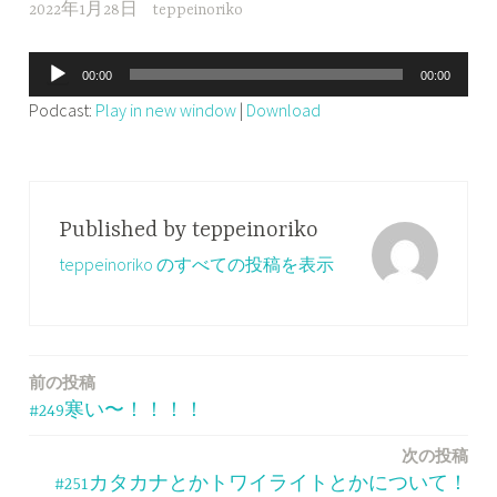
2022年1月28日
teppeinoriko
音
00:00
00:00
声
Podcast:
Play in new window
|
Download
プ
レ
ー
ヤ
Published by
teppeinoriko
ー
teppeinoriko のすべての投稿を表示
前の投稿
投
#249寒い〜！！！！
稿
次の投稿
ナ
#251カタカナとかトワイライトとかについて！