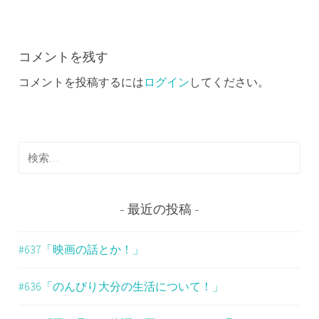
ビ
ゲ
ー
コメントを残す
コメントを投稿するには
ログイン
してください。
シ
ョ
ン
検
索
:
最近の投稿
#637「映画の話とか！」
#636「のんびり大分の生活について！」