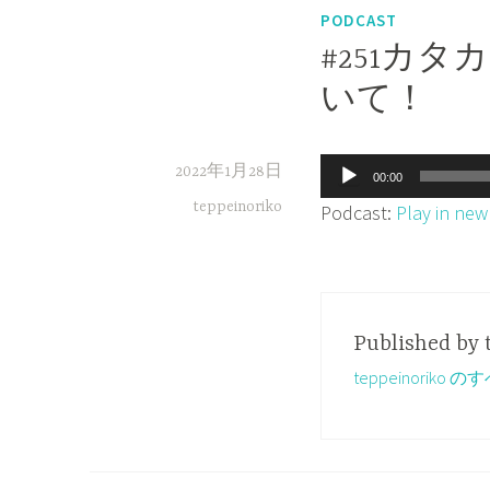
PODCAST
#251カ
いて！
音
2022年1月28日
00:00
声
teppeinoriko
Podcast:
Play in ne
プ
レ
ー
ヤ
Published by
ー
teppeinorik