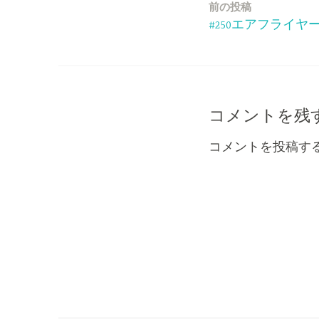
前の投稿
投
#250エアフライヤ
稿
ナ
ビ
コメントを残
ゲ
コメントを投稿す
ー
シ
ョ
ン