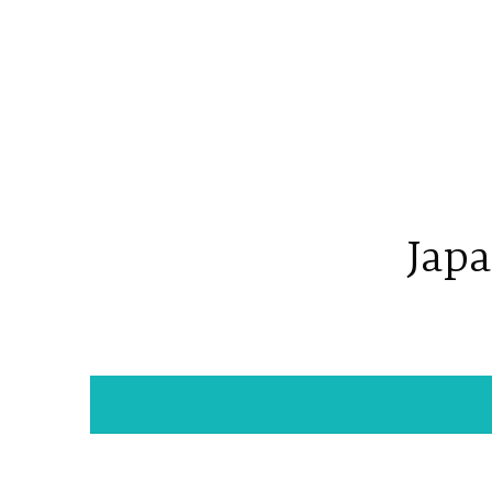
コ
ン
テ
ン
ツ
へ
ス
キ
Japa
ッ
プ