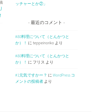
稿
ッチャーとか②」
り
！
最近のコメント
#80料理について（とんかつと
か）！
に
teppeinoriko
より
#80料理について（とんかつと
か）！
に
フリス
より
#1元気ですかー？
に
WordPress コ
メントの投稿者
より