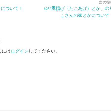
次の投
矢
ーについて！
#252凧揚げ（たこあげ）とか、の
印
こさんの家とかについて
キ
ー
を
使
す
っ
るには
ログイン
してください。
て
く
だ
さ
い。