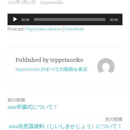
2022年3月25日
teppeinoriko
音
00:00
00:00
声
Podcast:
Play in new window
|
Download
プ
レ
ー
ヤ
Published by
teppeinoriko
ー
teppeinoriko のすべての投稿を表示
前の投稿
投
#262卒園式について！
稿
次の投稿
ナ
#264自意識過剰（じいしきかじょう）について！