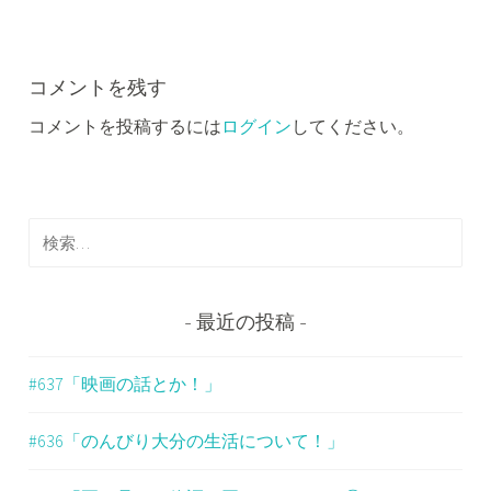
ビ
ゲ
ー
コメントを残す
コメントを投稿するには
ログイン
してください。
シ
ョ
ン
検
索
:
最近の投稿
#637「映画の話とか！」
#636「のんびり大分の生活について！」