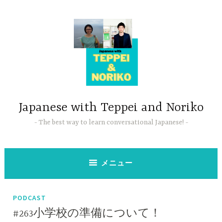
コ
ン
テ
ン
ツ
へ
ス
キ
ッ
Japanese with Teppei and Noriko
プ
The best way to learn conversational Japanese!
メニュー
PODCAST
#263小学校の準備について！